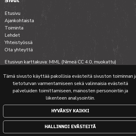
Sivut
Etusivu
Ajankohtaista
Toiminta
Lehdet
Yhteistyössä
Ota yhteyttä
Etusivun karttakuva: MML (Nimeä CC 4.0, muokattu)
Tämä sivusto käyttää pakollisia evästeitä sivuston toiminnan j
tietoturvan varmentamiseen sekä valinnaisia evästeitä
© 2024 PKMT | Verkkosivu
atFlow Oy
palveluiden toimittamiseen, mainosten personointiin ja
liikenteen analysointiin.
HYVÄKSY KAIKKI
HALLINNOI EVÄSTEITÄ