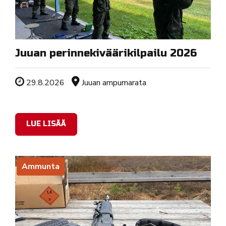
Juuan perinnekiväärikilpailu 2026
Tapahtuman ajankohta
Sijainti
29.8.2026
Juuan ampumarata
LUE LISÄÄ
Ammunta