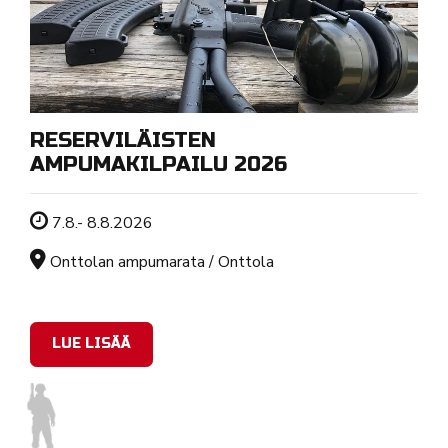
RESERVILÄISTEN
AMPUMAKILPAILU 2026
Tapahtuman ajankohta
7.8.- 8.8.2026
Sijainti
Onttolan ampumarata / Onttola
LUE LISÄÄ