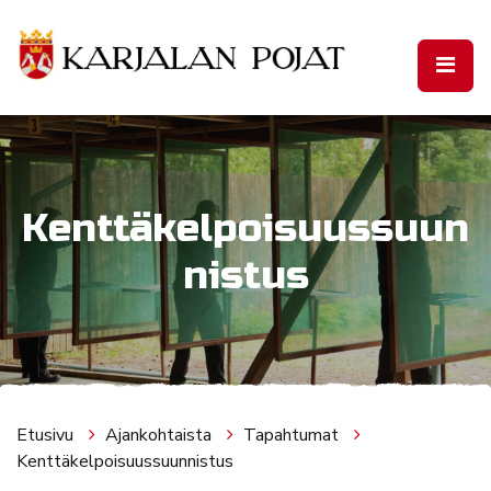
Siirry pääsisältöön
Kenttäkelpoisuussuun
nistus
Etusivu
Ajankohtaista
Tapahtumat
Kenttäkelpoisuussuunnistus