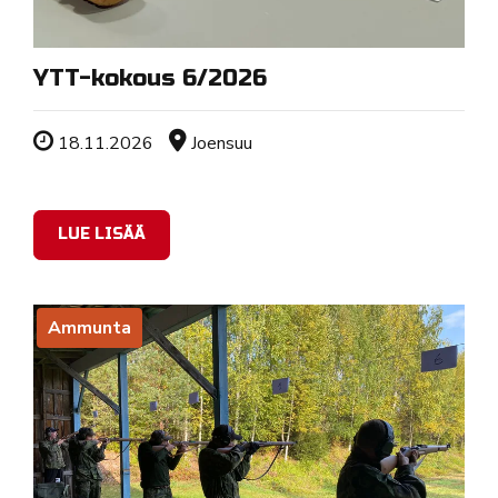
YTT-kokous 6/2026
Tapahtuman ajankohta
Sijainti
18.11.2026
Joensuu
LUE LISÄÄ
Ammunta