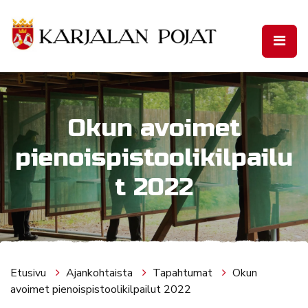
Siirry pääsisältöön
Okun avoimet
pienoispistoolikilpailu
t 2022
Etusivu
Ajankohtaista
Tapahtumat
Okun
avoimet pienoispistoolikilpailut 2022