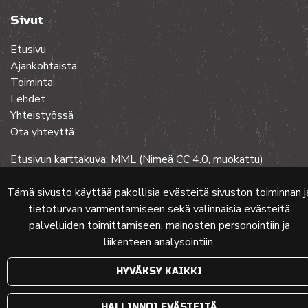
Sivut
Etusivu
Ajankohtaista
Toiminta
Lehdet
Yhteistyössä
Ota yhteyttä
Etusivun karttakuva: MML (Nimeä CC 4.0, muokattu)
Tämä sivusto käyttää pakollisia evästeitä sivuston toiminnan j
tietoturvan varmentamiseen sekä valinnaisia evästeitä
© 2024 PKMT | Verkkosivu
atFlow Oy
palveluiden toimittamiseen, mainosten personointiin ja
liikenteen analysointiin.
HYVÄKSY KAIKKI
HALLINNOI EVÄSTEITÄ