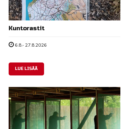
Kuntorastit
Tapahtuman ajankohta
6.8.- 27.8.2026
LUE LISÄÄ