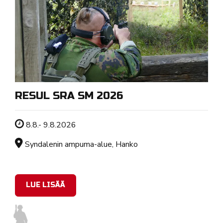
RESUL SRA SM 2026
Tapahtuman ajankohta
8.8.- 9.8.2026
Sijainti
Syndalenin ampuma-alue, Hanko
LUE LISÄÄ