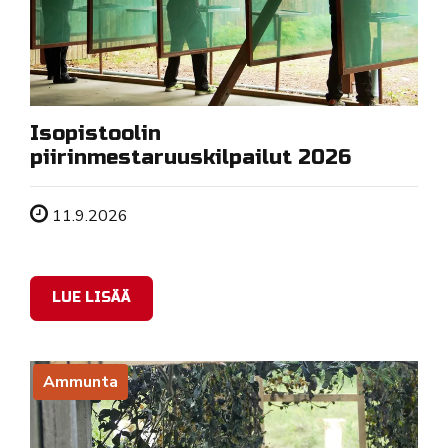
Isopistoolin
piirinmestaruuskilpailut 2026
Tapahtuman ajankohta
11.9.2026
LUE LISÄÄ
Ammunta