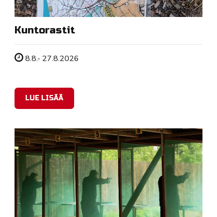
Kuntorastit
Tapahtuman ajankohta
8.8.- 27.8.2026
LUE LISÄÄ