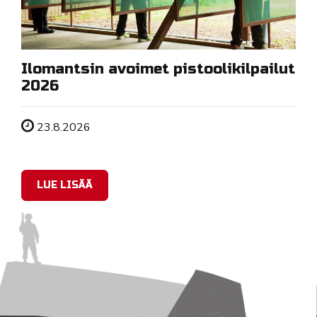
Ilomantsin avoimet pistoolikilpailut
2026
Tapahtuman ajankohta
23.8.2026
LUE LISÄÄ