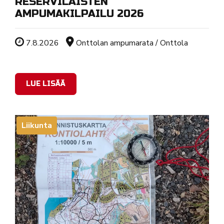
RESERVILÄISTEN
AMPUMAKILPAILU 2026
Tapahtuman ajankohta
Sijainti
7.8.2026
Onttolan ampumarata / Onttola
LUE LISÄÄ
Liikunta