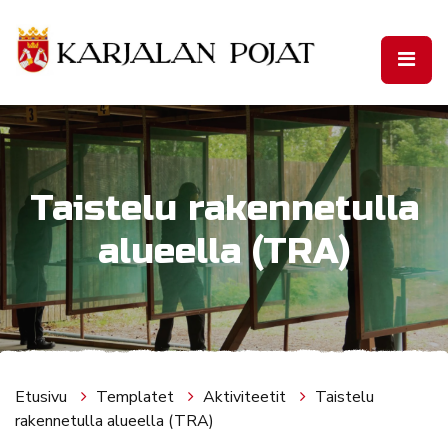
Siirry pääsisältöön
Taistelu rakennetulla
alueella (TRA)
Etusivu
Templatet
Aktiviteetit
Taistelu
rakennetulla alueella (TRA)