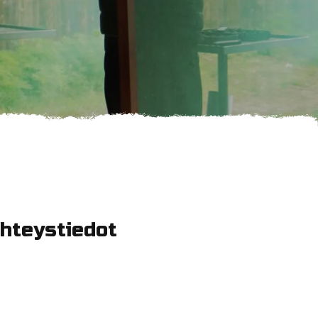
2
hteystiedot