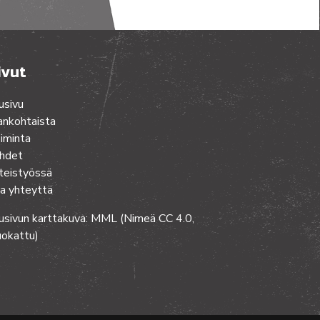
ivut
usivu
ankohtaista
iminta
hdet
teistyössä
a yhteyttä
usivun karttakuva: MML (Nimeä CC 4.0,
okattu)