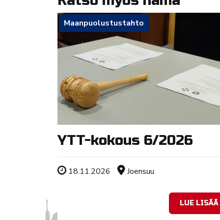
Katso myös nämä
Maanpuolustustahto
YTT-kokous 6/2026
Tapahtuman ajankohta
Sijainti
18.11.2026
Joensuu
LUE LISÄÄ