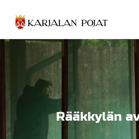
Siirry pääsisältöön
Rääkkylän av