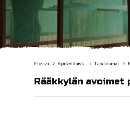
Etusivu
Ajankohtaista
Tapahtumat
R
Rääkkylän avoimet p