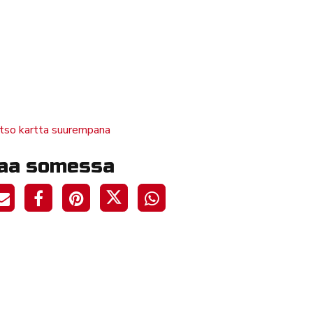
tso kartta suurempana
aa somessa