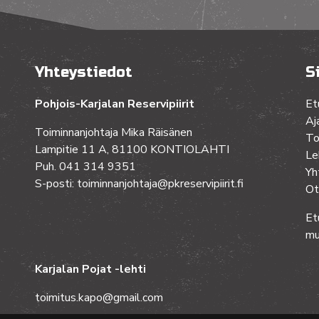
Yhteystiedot
S
Pohjois-Karjalan Reservipiirit
Et
Aj
Toiminnanjohtaja Mika Räisänen
To
Lampitie 11 A, 81100 KONTIOLAHTI
Le
Puh. 041 314 9351
Yh
S-posti: toiminnanjohtaja@pkreservipiirit.fi
Ot
Et
mu
Karjalan Pojat -lehti
toimitus.kapo@gmail.com