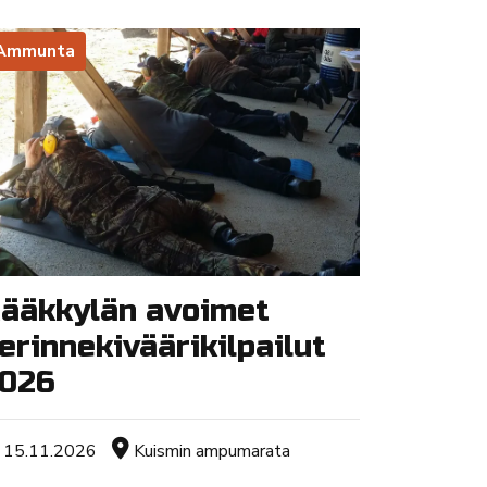
Ammunta
ääkkylän avoimet
erinnekiväärikilpailut
026
Tapahtuman ajankohta
Sijainti
15.11.2026
Kuismin ampumarata