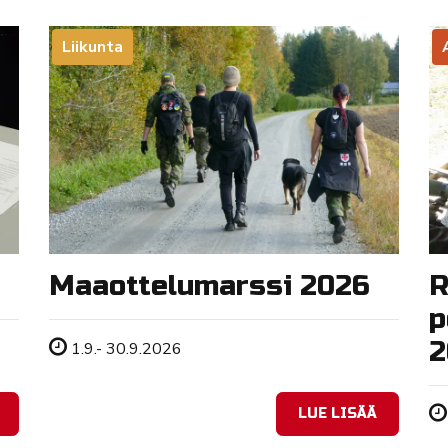
Liikunta
Maaottelumarssi 2026
R
p
2
Tapahtuman ajankohta
1.9.- 30.9.2026
LUE LISÄÄ