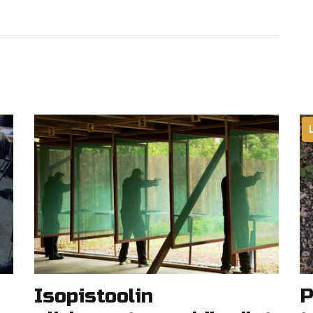
Isopistoolin
P