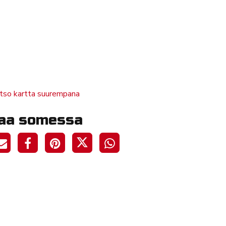
tso kartta suurempana
aa somessa