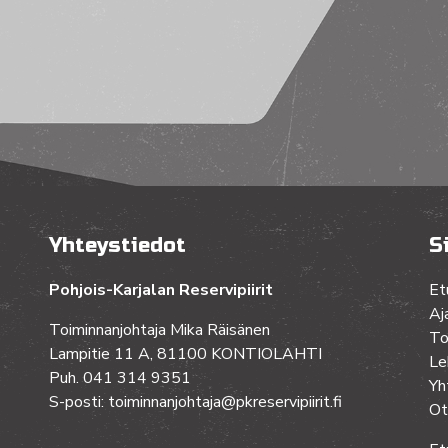
Yhteystiedot
S
Pohjois-Karjalan Reservipiirit
Et
Aj
Toiminnanjohtaja Mika Räisänen
To
Lampitie 11 A, 81100 KONTIOLAHTI
Le
Puh. 041 314 9351
Yh
S-posti: toiminnanjohtaja@pkreservipiirit.fi
Ot