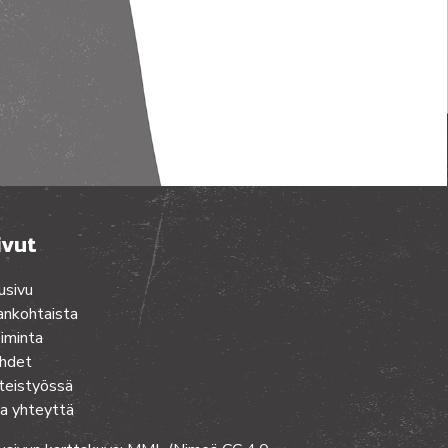
ivut
usivu
ankohtaista
iminta
hdet
teistyössä
a yhteyttä