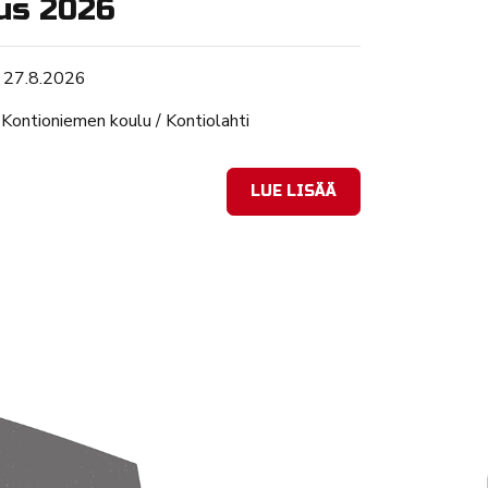
us 2026
Tapahtuman ajankohta
27.8.2026
Sijainti
Kontioniemen koulu / Kontiolahti
LUE LISÄÄ