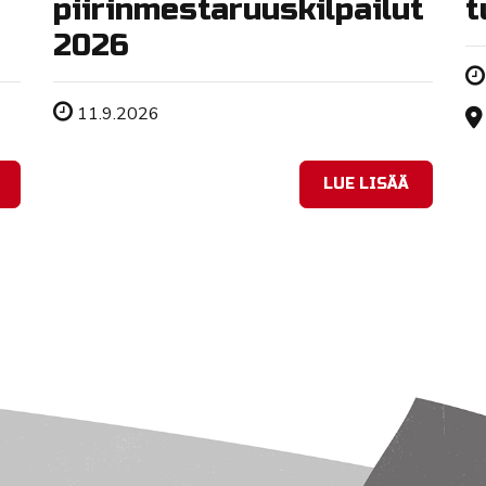
piirinmestaruuskilpailut
t
2026
Tapahtuman ajankohta
11.9.2026
LUE LISÄÄ