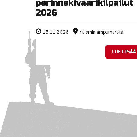
perinnekiväärikilpailut
2026
Tapahtuman ajankohta
Sijainti
15.11.2026
Kuismin ampumarata
LUE LISÄÄ