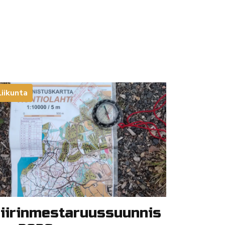
Liikunta
iirinmestaruussuunnis