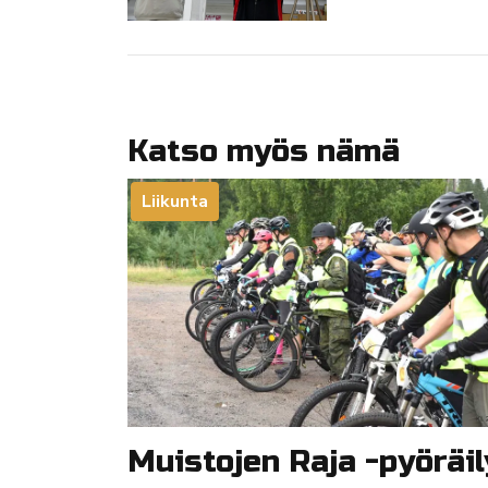
Katso myös nämä
Liikunta
Muistojen Raja -pyöräil