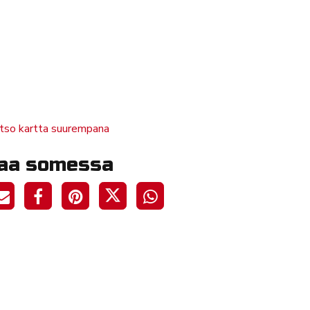
tso kartta suurempana
aa somessa