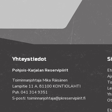
Yhteystiedot
S
Pohjois-Karjalan Reservipiirit
Et
Aj
Toiminnanjohtaja Mika Räisänen
To
Lampitie 11 A, 81100 KONTIOLAHTI
Le
Puh. 041 314 9351
Yh
S-posti: toiminnanjohtaja@pkreservipiirit.fi
Ot
Et