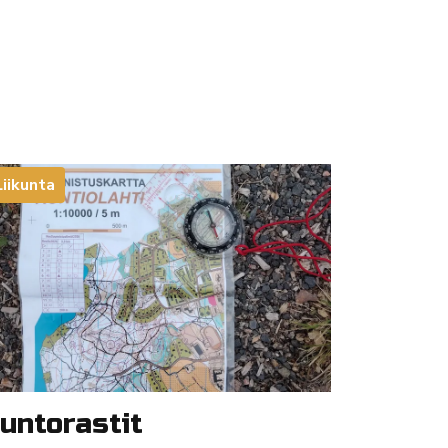
Liikunta
untorastit