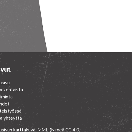
ivut
usivu
ankohtaista
iminta
hdet
teistyössä
a yhteyttä
usivun karttakuva: MML (Nimeä CC 4.0,