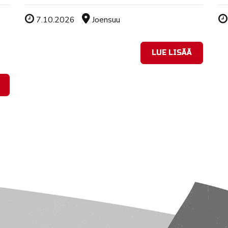
Tapahtuman ajankohta
Sijainti
7.10.2026
Joensuu
LUE LISÄÄ