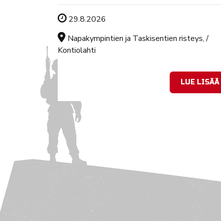
Tapahtuman ajankohta
29.8.2026
Sijainti
Napakympintien ja Taskisentien risteys, /
Kontiolahti
LUE LISÄÄ