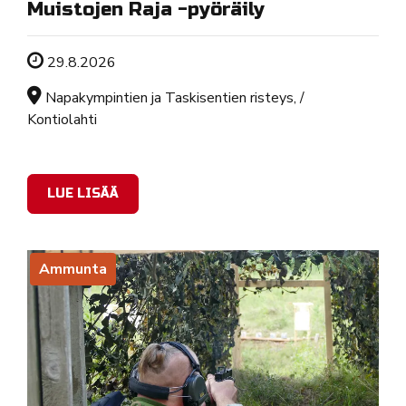
Muistojen Raja -pyöräily
Tapahtuman ajankohta
29.8.2026
Sijainti
Napakympintien ja Taskisentien risteys, /
Kontiolahti
LUE LISÄÄ
Ammunta