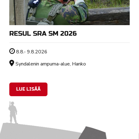
RESUL SRA SM 2026
Tapahtuman ajankohta
8.8.- 9.8.2026
Sijainti
Syndalenin ampuma-alue, Hanko
LUE LISÄÄ