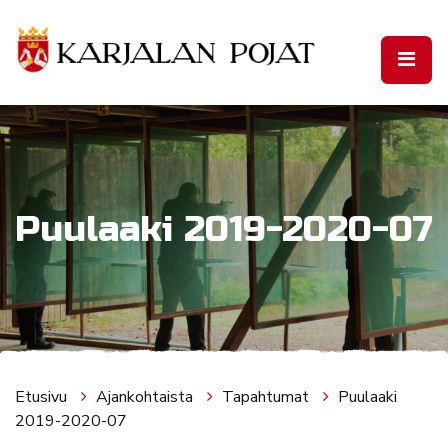
Siirry pääsisältöön
Puulaaki 2019-2020-07
Etusivu
Ajankohtaista
Tapahtumat
Puulaaki
2019-2020-07