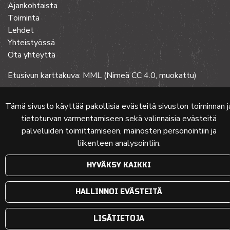
Ajankohtaista
Toiminta
Lehdet
Yhteistyössä
Ota yhteyttä
Etusivun karttakuva: MML (Nimeä CC 4.0, muokattu)
Tämä sivusto käyttää pakollisia evästeitä sivuston toiminnan j
© 2024 PKMT | Verkkosivu
atFlow Oy
tietoturvan varmentamiseen sekä valinnaisia evästeitä
palveluiden toimittamiseen, mainosten personointiin ja
liikenteen analysointiin.
HYVÄKSY KAIKKI
HALLINNOI EVÄSTEITÄ
LISÄTIETOJA