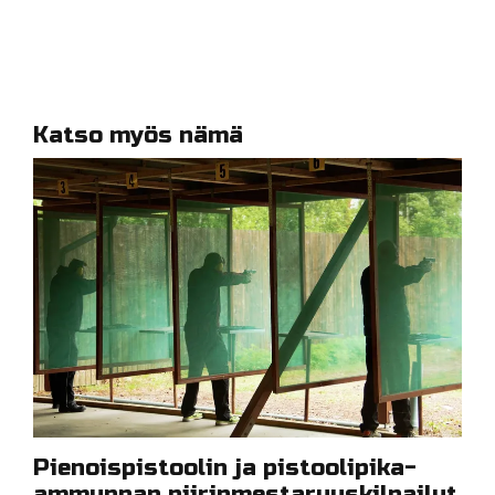
Katso myös nämä
Pienoispistoolin ja pistoolipika-
ammunnan piirinmestaruuskilpailut