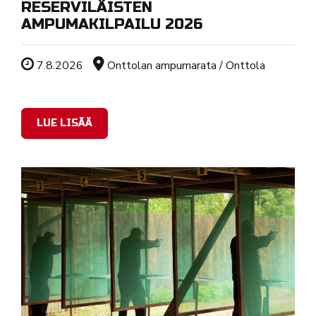
RESERVILÄISTEN
AMPUMAKILPAILU 2026
Tapahtuman ajankohta
Sijainti
7.8.2026
Onttolan ampumarata / Onttola
LUE LISÄÄ