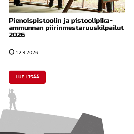
Pienoispistoolin ja pistoolipika-
ammunnan piirinmestaruuskilpailut
2026
Tapahtuman ajankohta
12.9.2026
LUE LISÄÄ