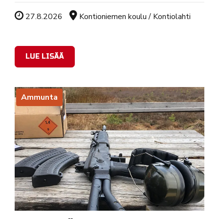
Tapahtuman ajankohta
Sijainti
27.8.2026
Kontioniemen koulu / Kontiolahti
LUE LISÄÄ
Ammunta