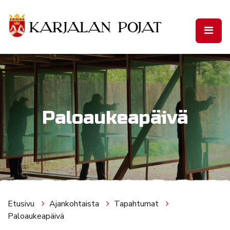
Siirry pääsisältöön
Paloaukeapäivä
Etusivu
Ajankohtaista
Tapahtumat
Paloaukeapäivä