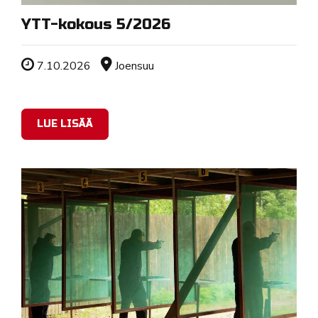
YTT-kokous 5/2026
Tapahtuman ajankohta
Sijainti
7.10.2026
Joensuu
LUE LISÄÄ