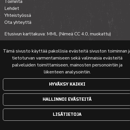
Toiminta
Lehdet
Yhteistyössä
Ota yhteyttä
Etusivun karttakuva: MML (Nimeä CC 4.0, muokattu)
Tämä sivusto käyttää pakollisia evästeitä sivuston toiminnan j
© 2024 PKMT | Verkkosivu
atFlow Oy
tietoturvan varmentamiseen sekä valinnaisia evästeitä
palveluiden toimittamiseen, mainosten personointiin ja
liikenteen analysointiin.
HYVÄKSY KAIKKI
HALLINNOI EVÄSTEITÄ
LISÄTIETOJA