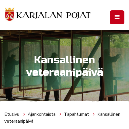
Siirry pääsisältöön
Kansallinen
veteraanipäivä
Etusivu
Ajankohtaista
Tapahtumat
Kansallinen
veteraanipäivä