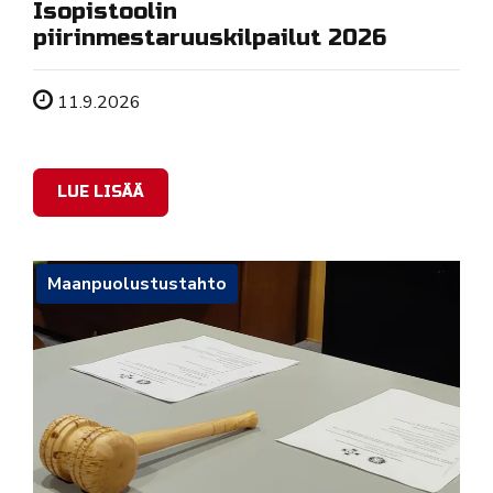
Isopistoolin
piirinmestaruuskilpailut 2026
Tapahtuman ajankohta
11.9.2026
LUE LISÄÄ
Maanpuolustustahto