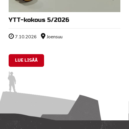
YTT-kokous 5/2026
Tapahtuman ajankohta
Sijainti
7.10.2026
Joensuu
LUE LISÄÄ