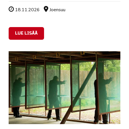
Tapahtuman ajankohta
Sijainti
18.11.2026
Joensuu
LUE LISÄÄ