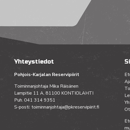
Yhteystiedot
S
Pohjois-Karjalan Reservipiirit
Et
Aj
Toiminnanjohtaja Mika Räisänen
To
Lampitie 11 A, 81100 KONTIOLAHTI
Le
Puh. 041 314 9351
Yh
S-posti: toiminnanjohtaja@pkreservipiirit.fi
Ot
Et
mu