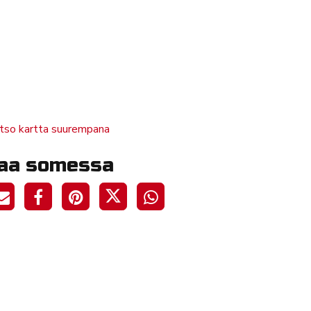
tso kartta suurempana
aa somessa