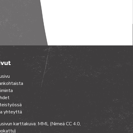
ivut
usivu
ankohtaista
iminta
hdet
teistyössä
a yhteyttä
usivun karttakuva: MML (Nimeä CC 4.0,
okattu)