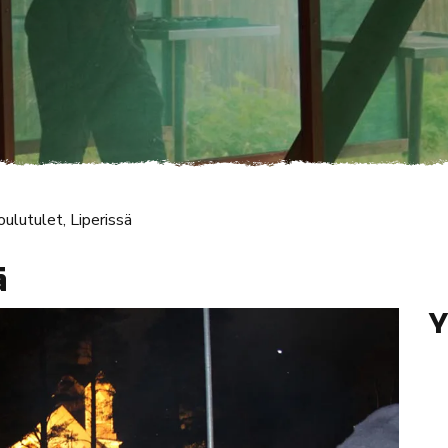
oulutulet, Liperissä
ä
Y