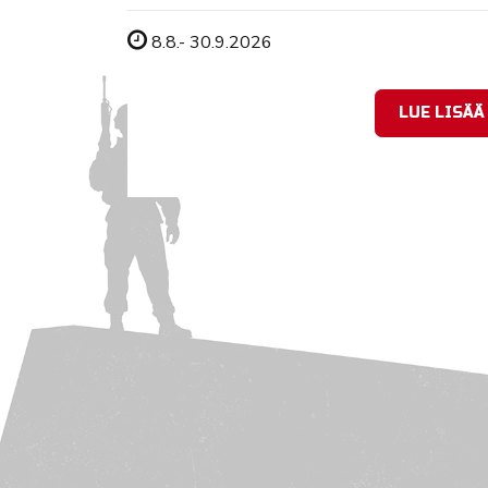
Tapahtuman ajankohta
8.8.- 30.9.2026
LUE LISÄÄ