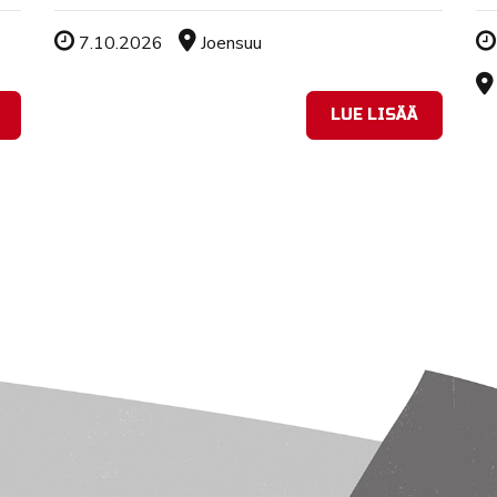
Tapahtuman ajankohta
Sijainti
7.10.2026
Joensuu
LUE LISÄÄ