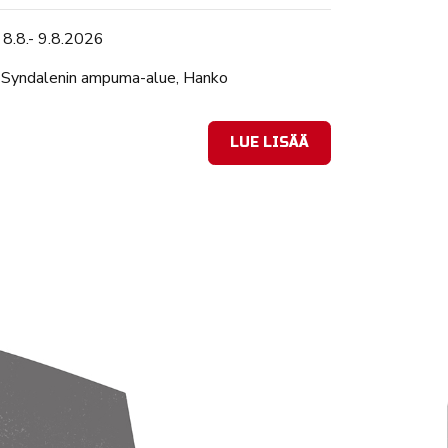
Tapahtuman ajankohta
8.8.- 9.8.2026
Sijainti
Syndalenin ampuma-alue, Hanko
LUE LISÄÄ