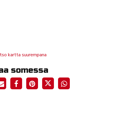
tso kartta suurempana
aa somessa