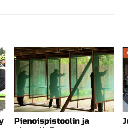
y
Pienoispistoolin ja
J