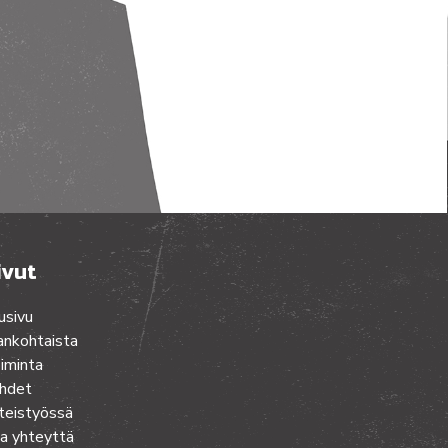
ivut
usivu
ankohtaista
iminta
hdet
teistyössä
a yhteyttä