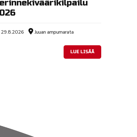
erinnekiväärikilpailu
026
Tapahtuman ajankohta
Sijainti
29.8.2026
Juuan ampumarata
LUE LISÄÄ