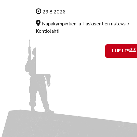
Tapahtuman ajankohta
29.8.2026
Sijainti
Napakympintien ja Taskisentien risteys, /
Kontiolahti
LUE LISÄÄ