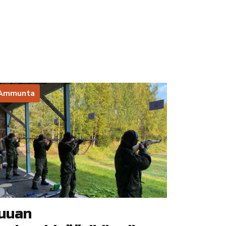
Ammunta
uuan