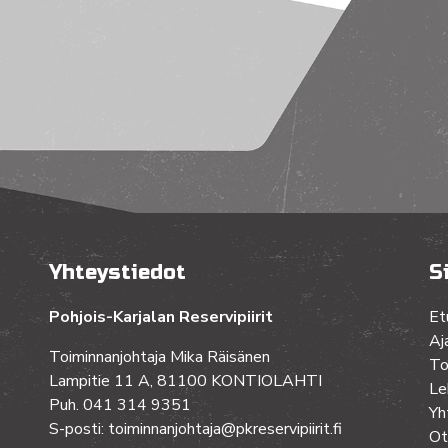
Yhteystiedot
S
Pohjois-Karjalan Reservipiirit
Et
Aj
Toiminnanjohtaja Mika Räisänen
To
Lampitie 11 A, 81100 KONTIOLAHTI
Le
Puh. 041 314 9351
Yh
S-posti: toiminnanjohtaja@pkreservipiirit.fi
Ot