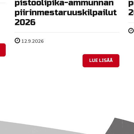
pistoolipika-ammunnan
p
piirinmestaruuskilpailut
2
2026
Tapahtuman ajankohta
12.9.2026
LUE LISÄÄ