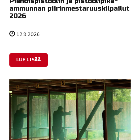
Pienoispistoolin ja pistoolipika-
ammunnan piirinmestaruuskilpailut
2026
Tapahtuman ajankohta
12.9.2026
LUE LISÄÄ