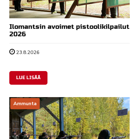
Ilomantsin avoimet pistoolikilpailut
2026
Tapahtuman ajankohta
23.8.2026
LUE LISÄÄ
Ammunta