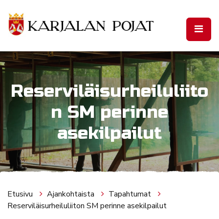
Siirry pääsisältöön
Reserviläisurheiluliito
n SM perinne
asekilpailut
Etusivu
Ajankohtaista
Tapahtumat
Reserviläisurheiluliiton SM perinne asekilpailut