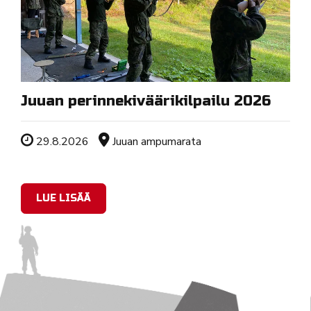
Juuan perinnekiväärikilpailu 2026
Tapahtuman ajankohta
Sijainti
29.8.2026
Juuan ampumarata
LUE LISÄÄ