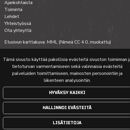
Ajankohtaista
Toiminta
Lehdet
Yhteistyössä
Ota yhteyttä
Etusivun karttakuva: MML (Nimeä CC 4.0, muokattu)
Tämä sivusto käyttää pakollisia evästeitä sivuston toiminnan j
© 2024 PKMT | Verkkosivu
atFlow Oy
tietoturvan varmentamiseen sekä valinnaisia evästeitä
palveluiden toimittamiseen, mainosten personointiin ja
liikenteen analysointiin.
HYVÄKSY KAIKKI
HALLINNOI EVÄSTEITÄ
LISÄTIETOJA