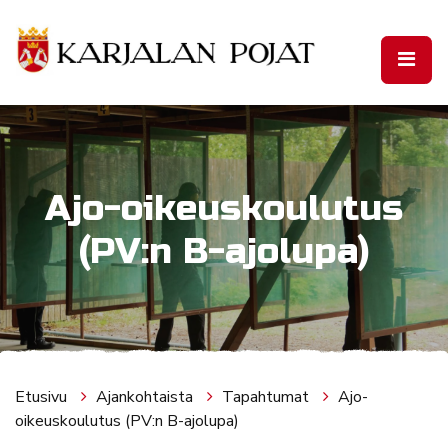
Siirry pääsisältöön
Ajo-oikeuskoulutus
(PV:n B-ajolupa)
Etusivu
Ajankohtaista
Tapahtumat
Ajo-
oikeuskoulutus (PV:n B-ajolupa)