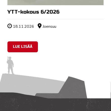
YTT-kokous 6/2026
Tapahtuman ajankohta
Sijainti
18.11.2026
Joensuu
LUE LISÄÄ