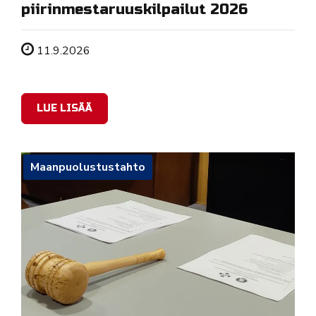
piirinmestaruuskilpailut 2026
Tapahtuman ajankohta
11.9.2026
LUE LISÄÄ
Maanpuolustustahto