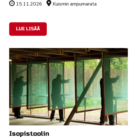
Tapahtuman ajankohta
Sijainti
15.11.2026
Kuismin ampumarata
LUE LISÄÄ
Isopistoolin