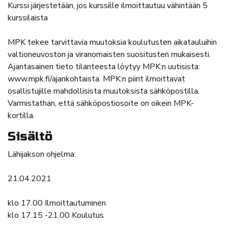
Kurssi järjestetään, jos kurssille ilmoittautuu vähintään 5
kurssilaista
MPK tekee tarvittavia muutoksia koulutusten aikatauluihin
valtioneuvoston ja viranomaisten suositusten mukaisesti.
Ajantasainen tieto tilanteesta löytyy MPK:n uutisista:
www.mpk.fi/ajankohtaista. MPK:n piirit ilmoittavat
osallistujille mahdollisista muutoksista sähköpostilla.
Varmistathan, että sähköpostiosoite on oikein MPK-
kortilla.
Sisältö
Lähijakson ohjelma:
21.04.2021
klo 17.00 Ilmoittautuminen
klo 17.15 -21.00 Koulutus