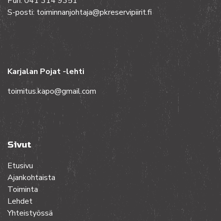
Puh. 041 314 9351
S-posti: toiminnanjohtaja@pkreservipiirit.fi
Karjalan Pojat -lehti
toimitus.kapo@gmail.com
Sivut
Etusivu
Ajankohtaista
Toiminta
Lehdet
Yhteistyössä