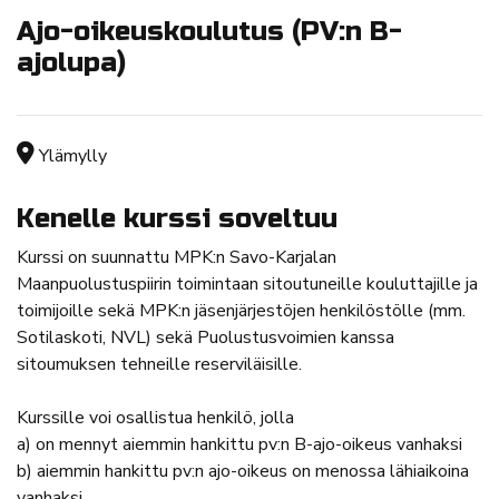
Ajo-oikeuskoulutus (PV:n B-
ajolupa)
Tapahtuman sijainti
Ylämylly
Kenelle kurssi soveltuu
Kurssi on suunnattu MPK:n Savo-Karjalan
Maanpuolustuspiirin toimintaan sitoutuneille kouluttajille ja
toimijoille sekä MPK:n jäsenjärjestöjen henkilöstölle (mm.
Sotilaskoti, NVL) sekä Puolustusvoimien kanssa
sitoumuksen tehneille reserviläisille.
Kurssille voi osallistua henkilö, jolla
a) on mennyt aiemmin hankittu pv:n B-ajo-oikeus vanhaksi
b) aiemmin hankittu pv:n ajo-oikeus on menossa lähiaikoina
vanhaksi