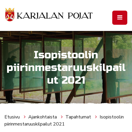
Siirry pääsisältöön
Isopistoolin
piirinmestaruuskilpail
ut 2021
Etusivu
Ajankohtaista
Tapahtumat
Isopistoolin
piirinmestaruuskilpailut 2021