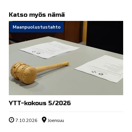
Katso myös nämä
Maanpuolustustahto
YTT-kokous 5/2026
Tapahtuman ajankohta
Sijainti
7.10.2026
Joensuu