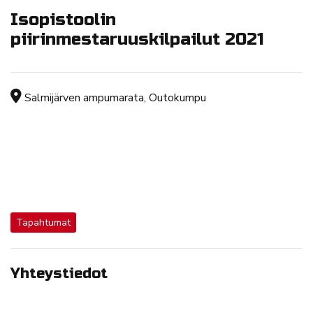
Isopistoolin
piirinmestaruuskilpailut 2021
Tapahtuman sijainti
Salmijärven ampumarata, Outokumpu
Tapahtumat
Yhteystiedot