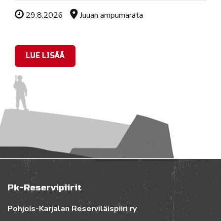
Tapahtuman ajankohta
Sijainti
29.8.2026
Juuan ampumarata
LUE LISÄÄ
Pk-Reservipiirit
Pohjois-Karjalan Reserviläispiiri ry