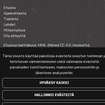
Etusivu
Ajankohtaista
Toiminta
Lehdet
Yhteistyössä
Ota yhteyttä
Etusivun karttakuva: MML (Nimeä CC 4.0, muokattu)
Tämä sivusto käyttää pakollisia evästeitä sivuston toiminnan j
tietoturvan varmentamiseen sekä valinnaisia evästeitä
© 2024 PKMT | Verkkosivu
atFlow Oy
palveluiden toimittamiseen, mainosten personointiin ja
liikenteen analysointiin.
HYVÄKSY KAIKKI
HALLINNOI EVÄSTEITÄ