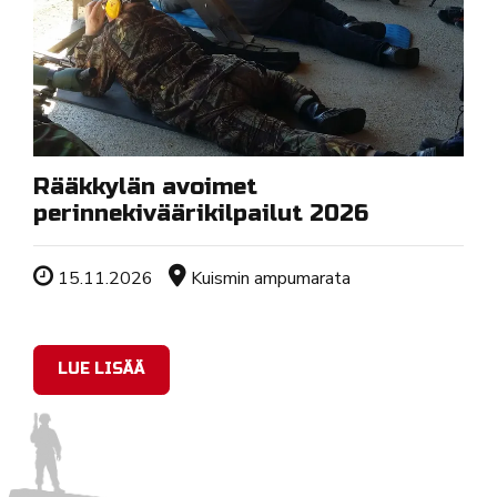
Rääkkylän avoimet
perinnekiväärikilpailut 2026
Tapahtuman ajankohta
Sijainti
15.11.2026
Kuismin ampumarata
LUE LISÄÄ