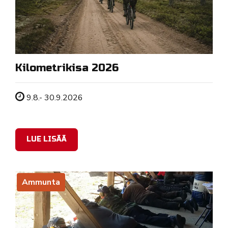
Kilometrikisa 2026
Tapahtuman ajankohta
9.8.- 30.9.2026
LUE LISÄÄ
Ammunta