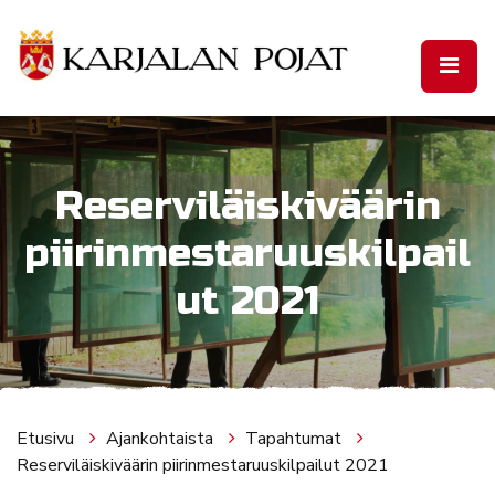
Siirry pääsisältöön
Reserviläiskiväärin
piirinmestaruuskilpail
ut 2021
Etusivu
Ajankohtaista
Tapahtumat
Reserviläiskiväärin piirinmestaruuskilpailut 2021