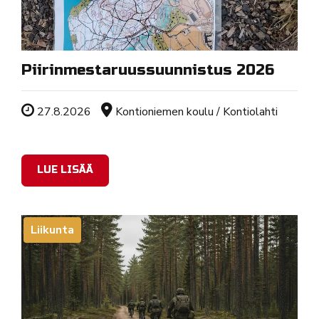
Piirinmestaruussuunnistus 2026
Tapahtuman ajankohta
Sijainti
27.8.2026
Kontioniemen koulu / Kontiolahti
LUE LISÄÄ
Liikunta