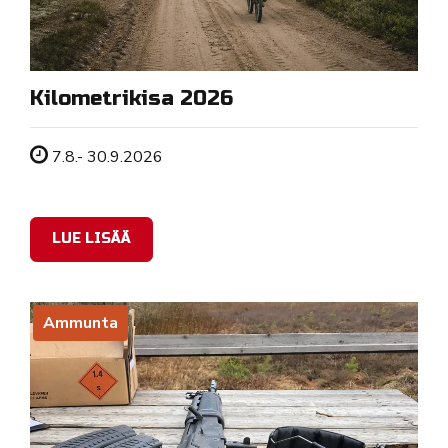
Kilometrikisa 2026
Tapahtuman ajankohta
7.8.- 30.9.2026
LUE LISÄÄ
Ammunta