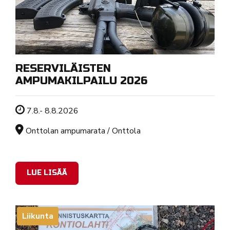
RESERVILÄISTEN
AMPUMAKILPAILU 2026
Tapahtuman ajankohta
7.8.- 8.8.2026
Sijainti
Onttolan ampumarata / Onttola
LUE LISÄÄ
Liikunta