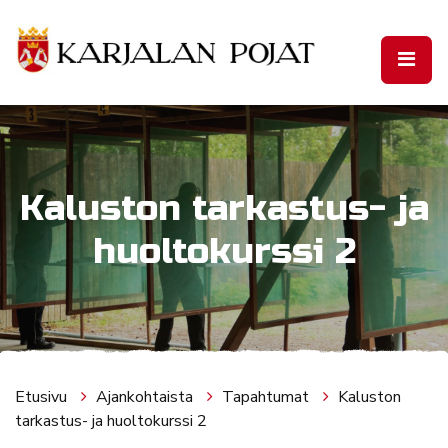
Siirry pääsisältöön
Kaluston tarkastus- ja
huoltokurssi 2
Etusivu
Ajankohtaista
Tapahtumat
Kaluston
tarkastus- ja huoltokurssi 2