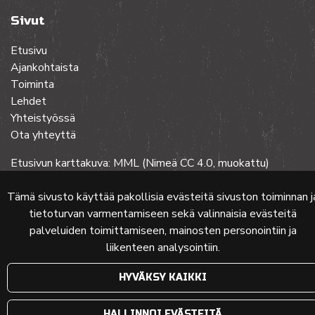
Sivut
Etusivu
Ajankohtaista
Toiminta
Lehdet
Yhteistyössä
Ota yhteyttä
Etusivun karttakuva: MML (Nimeä CC 4.0, muokattu)
Tämä sivusto käyttää pakollisia evästeitä sivuston toiminnan j
tietoturvan varmentamiseen sekä valinnaisia evästeitä
© 2024 PKMT | Verkkosivu
atFlow Oy
palveluiden toimittamiseen, mainosten personointiin ja
liikenteen analysointiin.
HYVÄKSY KAIKKI
HALLINNOI EVÄSTEITÄ