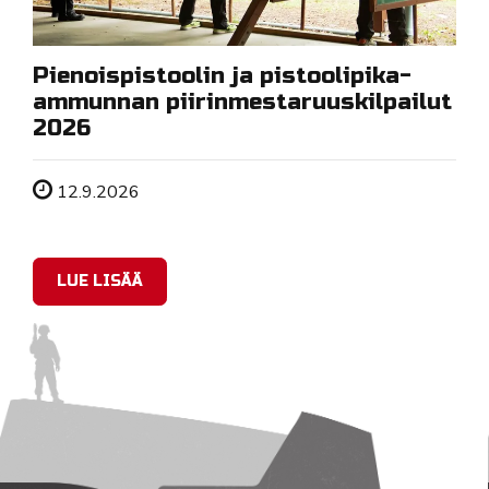
Pienoispistoolin ja pistoolipika-
ammunnan piirinmestaruuskilpailut
2026
Tapahtuman ajankohta
12.9.2026
LUE LISÄÄ