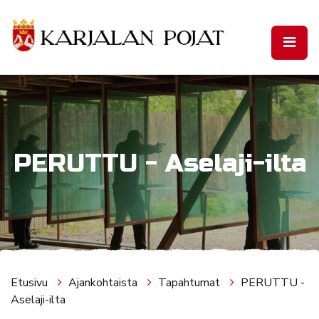
Siirry pääsisältöön
PERUTTU - Aselaji-ilta
Etusivu
Ajankohtaista
Tapahtumat
PERUTTU -
Aselaji-ilta