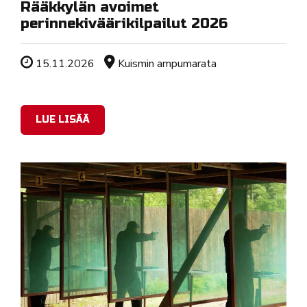
Rääkkylän avoimet
perinnekiväärikilpailut 2026
Tapahtuman ajankohta
Sijainti
15.11.2026
Kuismin ampumarata
LUE LISÄÄ