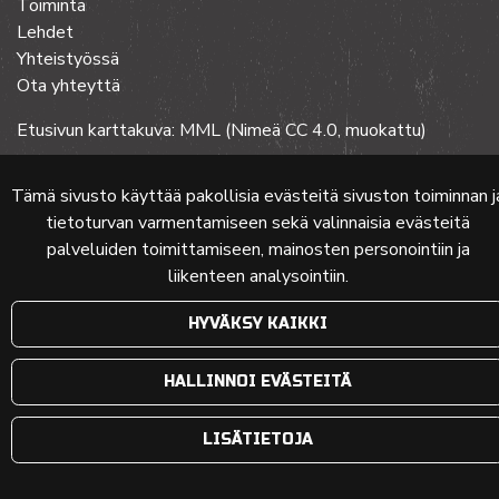
Toiminta
Lehdet
Yhteistyössä
Ota yhteyttä
Etusivun karttakuva: MML (Nimeä CC 4.0, muokattu)
Tämä sivusto käyttää pakollisia evästeitä sivuston toiminnan j
© 2024 PKMT | Verkkosivu
atFlow Oy
tietoturvan varmentamiseen sekä valinnaisia evästeitä
palveluiden toimittamiseen, mainosten personointiin ja
liikenteen analysointiin.
HYVÄKSY KAIKKI
HALLINNOI EVÄSTEITÄ
LISÄTIETOJA