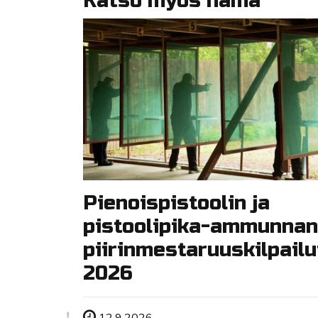
Katso myös nämä
Pienoispistoolin ja
pistoolipika-ammunnan
piirinmestaruuskilpailu
2026
Tapahtuman ajankohta
12.9.2026