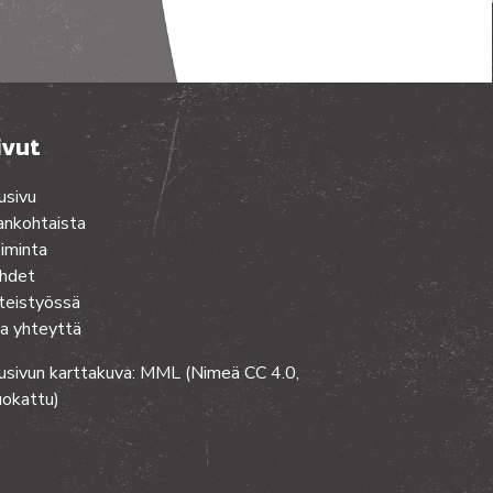
ivut
usivu
ankohtaista
iminta
hdet
teistyössä
a yhteyttä
usivun karttakuva: MML (Nimeä CC 4.0,
okattu)