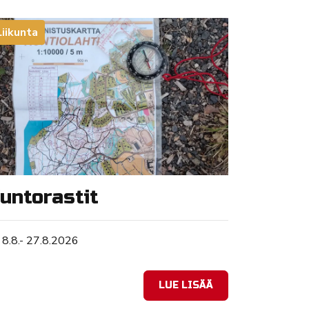
Liikunta
untorastit
Tapahtuman ajankohta
8.8.- 27.8.2026
LUE LISÄÄ