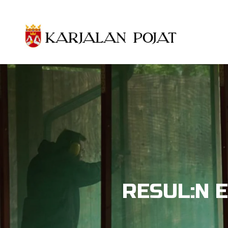
Siirry pääsisältöön
RESUL:N E