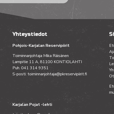
Yhteystiedot
S
Pohjois-Karjalan Reservipiirit
Et
Aj
Toiminnanjohtaja Mika Räisänen
To
Lampitie 11 A, 81100 KONTIOLAHTI
Le
Puh. 041 314 9351
Yh
S-posti: toiminnanjohtaja@pkreservipiirit.fi
Ot
Et
mu
Karjalan Pojat -lehti