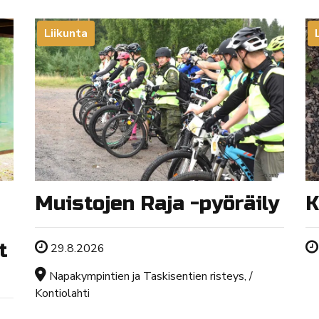
Liikunta
Muistojen Raja -pyöräily
K
t
Tapahtuman ajankohta
29.8.2026
Sijainti
Napakympintien ja Taskisentien risteys, /
Kontiolahti