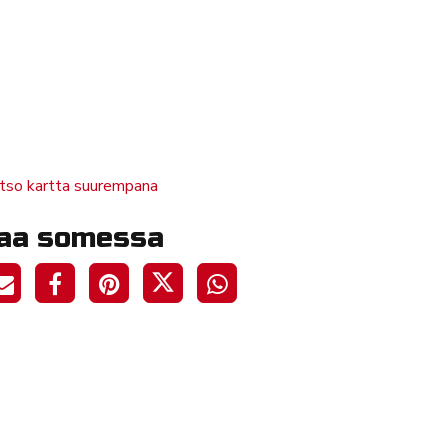
tso kartta suurempana
aa somessa