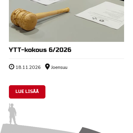
YTT-kokous 6/2026
Tapahtuman ajankohta
Sijainti
18.11.2026
Joensuu
LUE LISÄÄ