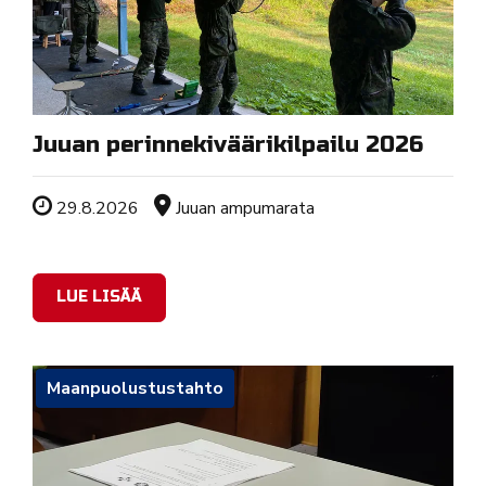
Juuan perinnekiväärikilpailu 2026
Tapahtuman ajankohta
Sijainti
29.8.2026
Juuan ampumarata
LUE LISÄÄ
Maanpuolustustahto