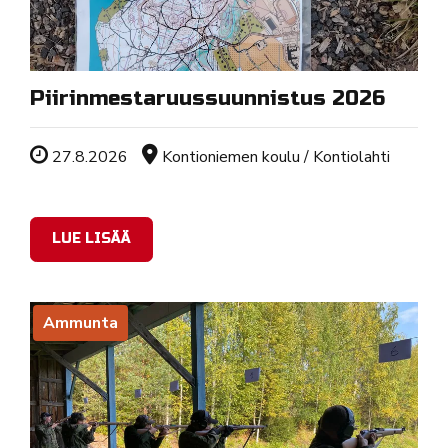
Piirinmestaruussuunnistus 2026
Tapahtuman ajankohta
Sijainti
27.8.2026
Kontioniemen koulu / Kontiolahti
LUE LISÄÄ
Ammunta