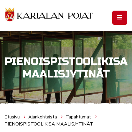
Siirry pääsisältöön
PIENOISPISTOOLIKISA
MAALISJYTINÄT
Etusivu
Ajankohtaista
Tapahtumat
PIENOISPISTOOLIKISA MAALISJYTINÄT