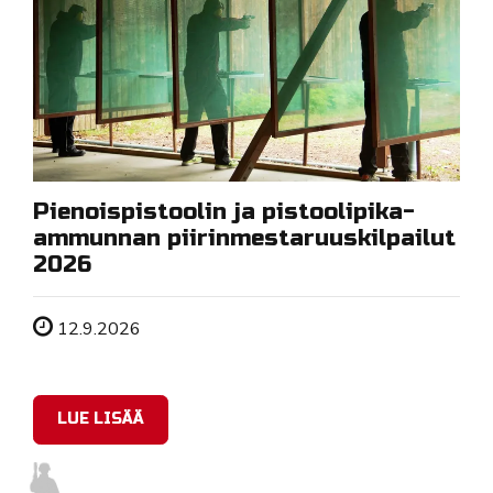
Pienoispistoolin ja pistoolipika-
ammunnan piirinmestaruuskilpailut
2026
Tapahtuman ajankohta
12.9.2026
LUE LISÄÄ