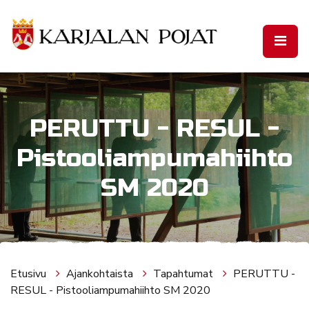
Siirry pääsisältöön
PERUTTU - RESUL -
Pistooliampumahiihto
SM 2020
Etusivu
Ajankohtaista
Tapahtumat
PERUTTU -
RESUL - Pistooliampumahiihto SM 2020