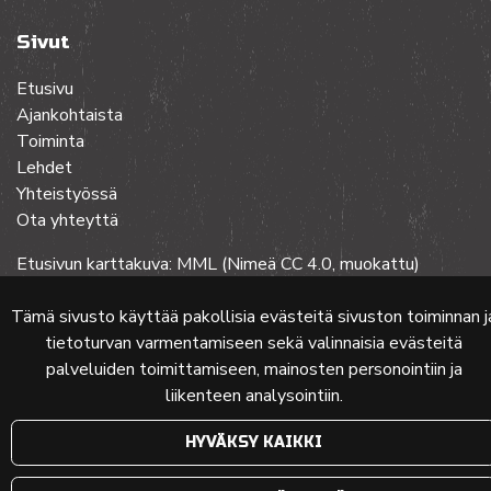
Sivut
Etusivu
Ajankohtaista
Toiminta
Lehdet
Yhteistyössä
Ota yhteyttä
Etusivun karttakuva: MML (Nimeä CC 4.0, muokattu)
Tämä sivusto käyttää pakollisia evästeitä sivuston toiminnan j
tietoturvan varmentamiseen sekä valinnaisia evästeitä
© 2024 PKMT | Verkkosivu
atFlow Oy
palveluiden toimittamiseen, mainosten personointiin ja
liikenteen analysointiin.
HYVÄKSY KAIKKI