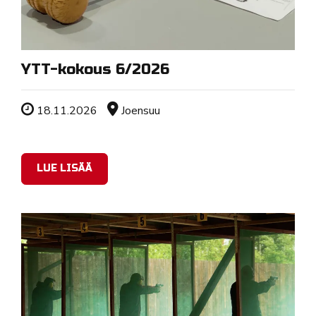
YTT-kokous 6/2026
Tapahtuman ajankohta
Sijainti
18.11.2026
Joensuu
LUE LISÄÄ