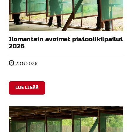
Ilomantsin avoimet pistoolikilpailut
2026
Tapahtuman ajankohta
23.8.2026
LUE LISÄÄ