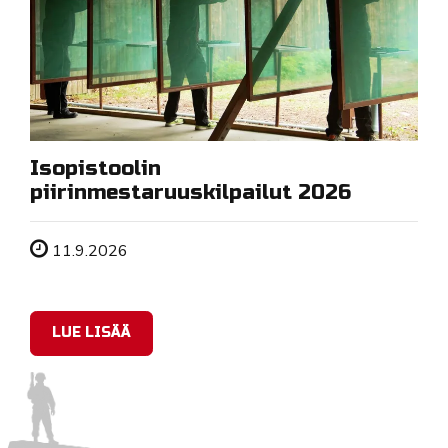
Isopistoolin
piirinmestaruuskilpailut 2026
Tapahtuman ajankohta
11.9.2026
LUE LISÄÄ