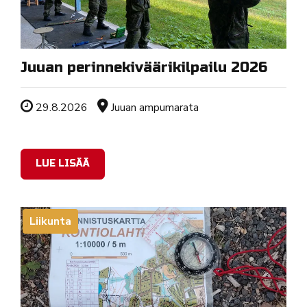
Juuan perinnekiväärikilpailu 2026
Tapahtuman ajankohta
Sijainti
29.8.2026
Juuan ampumarata
LUE LISÄÄ
Liikunta