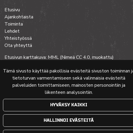
Etusivu
Ajankohtaista
Toiminta
Lehdet
Yhteistyössä
Ota yhteyttä
Etusivun karttakuva: MML (Nimeä CC 4.0, muokattu)
Tämä sivusto käyttää pakollisia evästeitä sivuston toiminnan j
tietoturvan varmentamiseen sekä valinnaisia evästeitä
© 2024 PKMT | Verkkosivu
atFlow Oy
palveluiden toimittamiseen, mainosten personointiin ja
liikenteen analysointiin.
HYVÄKSY KAIKKI
HALLINNOI EVÄSTEITÄ