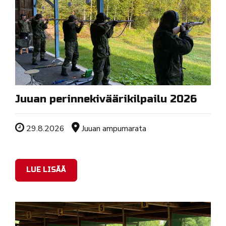
Juuan perinnekiväärikilpailu 2026
Tapahtuman ajankohta
Sijainti
29.8.2026
Juuan ampumarata
LUE LISÄÄ