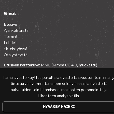
Sivut
Etusivu
Ajankohtaista
Toiminta
Lehdet
Yhteistyössä
Ota yhteyttä
Etusivun karttakuva: MML (Nimeä CC 4.0, muokattu)
Tämä sivusto käyttää pakollisia evästeitä sivuston toiminnan j
© 2024 PKMT | Verkkosivu
atFlow Oy
tietoturvan varmentamiseen sekä valinnaisia evästeitä
palveluiden toimittamiseen, mainosten personointiin ja
liikenteen analysointiin.
HYVÄKSY KAIKKI