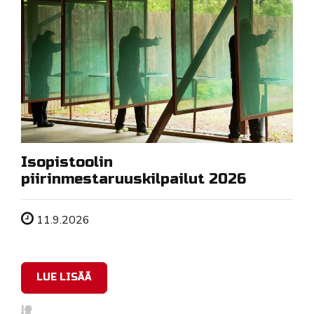
Isopistoolin
piirinmestaruuskilpailut 2026
Tapahtuman ajankohta
11.9.2026
LUE LISÄÄ