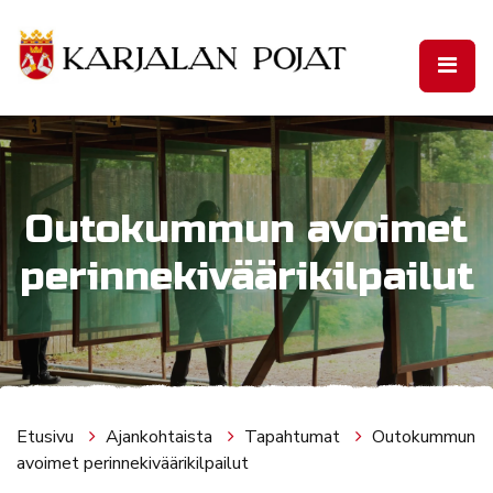
Siirry pääsisältöön
Outokummun avoimet
perinnekiväärikilpailut
Etusivu
Ajankohtaista
Tapahtumat
Outokummun
avoimet perinnekiväärikilpailut