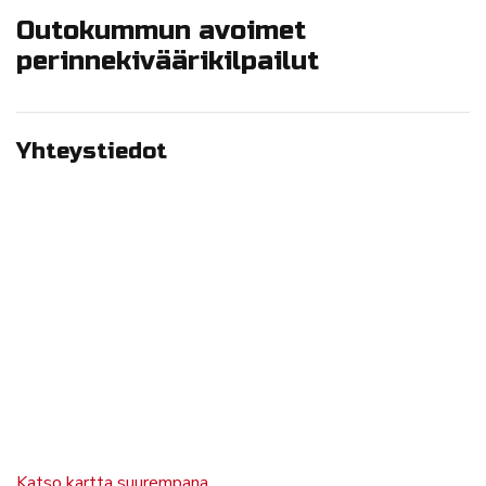
Outokummun avoimet
perinnekiväärikilpailut
Yhteystiedot
Katso kartta suurempana