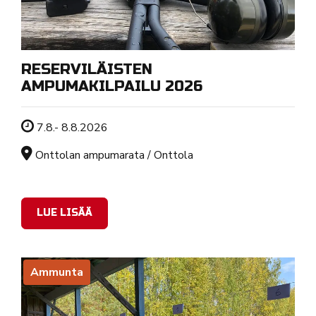
RESERVILÄISTEN
AMPUMAKILPAILU 2026
Tapahtuman ajankohta
7.8.- 8.8.2026
Sijainti
Onttolan ampumarata / Onttola
LUE LISÄÄ
Ammunta