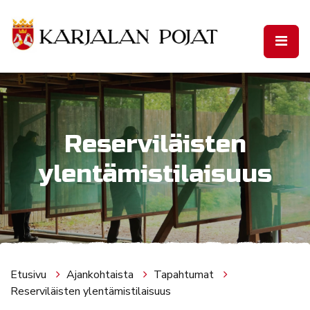
Siirry pääsisältöön
Reserviläisten
ylentämistilaisuus
Etusivu
Ajankohtaista
Tapahtumat
Reserviläisten ylentämistilaisuus