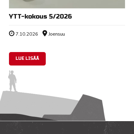
YTT-kokous 5/2026
Tapahtuman ajankohta
Sijainti
7.10.2026
Joensuu
LUE LISÄÄ