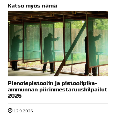
Katso myös nämä
Pienoispistoolin ja pistoolipika-
ammunnan piirinmestaruuskilpailut
2026
Tapahtuman ajankohta
12.9.2026