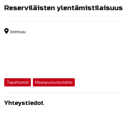
Reserviläisten ylentämistilaisuus
Tapahtuman sijainti
Joensuu
Tapahtumat
Maanpuolustustahto
Yhteystiedot