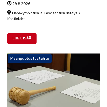
Tapahtuman ajankohta
29.8.2026
Sijainti
Napakympintien ja Taskisentien risteys, /
Kontiolahti
LUE LISÄÄ
Maanpuolustustahto