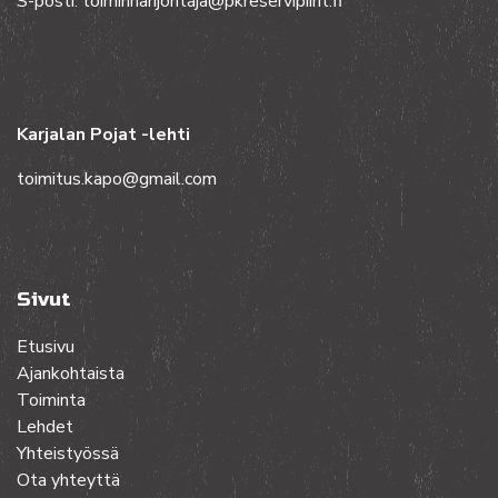
S-posti: toiminnanjohtaja@pkreservipiirit.fi
Karjalan Pojat -lehti
toimitus.kapo@gmail.com
Sivut
Etusivu
Ajankohtaista
Toiminta
Lehdet
Yhteistyössä
Ota yhteyttä