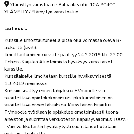
Tapahtuman sijainti
Ylämyllyn varastoalue Paloaukeantie 10A 80400
YLÄMYLLY / Ylämyllyn varastoalue
Esitiedot:
Kurssille ilmoittautuneella pitää olla voimassa oleva B-
ajokortti (siviili).
Ilmoittautuminen kurssille päättyy 24.2.2019 klo 23.00.
Pohjois-Karjalan Aluetoimisto hyväksyy kurssilaiset
kurssille.
Kurssilaiselle ilmoitetaan kurssille hyväksymisestä
1.3.2019 mennessä.
Kurssiin sisältyy ennen lähijaksoa PVmoodle:ssa
suoritettava opintokokonaisuus, joka kurssilaisen on
suoritettava ennen lähijaksoa. Kurssilainen kirjautuu
PVmoodle työtilaan ja opiskelee omatoimisesti teoria-
aineiston ja suorittaa verkkotentin (läpäisyvaatimus 100%)
. Vain verkkotentin hyväksytysti suorittaneet otetaan
mukaan lähijaksolle.