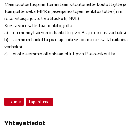
Maanpuolustuspiirin toimintaan sitoutuneille kouluttajille ja
toimijoille sekä MPK:n jäsenjärjestöjen henkilöstölle (mm.
reserviläisjärjestöt,Sotilaskoti, NVL).
Kurssi voi osallistua henkilö, jolla
a) on mennyt aiemmin hankittu pv:n B-ajo-oikeus vanhaksi
b) aiemmin hankittu pv:n ajo-oikeus on menossa lähiaikoina
vanhaksi
c) ei ole aiemmin ollenkaan ollut pv:n B-ajo-oikeutta
Liikunta
Tapahtumat
Yhteystiedot