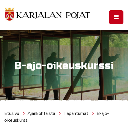
Siirry pääsisältöön
B-ajo-oikeuskurssi
Etusivu
Ajankohtaista
Tapahtumat
B-ajo-
oikeuskurssi