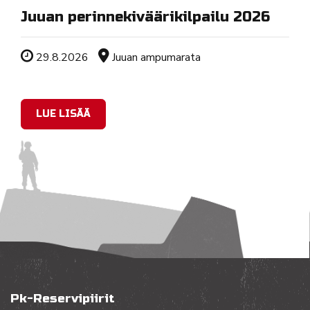
Juuan perinnekiväärikilpailu 2026
Tapahtuman ajankohta
Sijainti
29.8.2026
Juuan ampumarata
LUE LISÄÄ
Pk-Reservipiirit