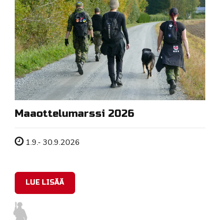
Maaottelumarssi 2026
Tapahtuman ajankohta
1.9.- 30.9.2026
LUE LISÄÄ