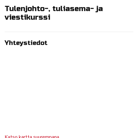
Tulenjohto-, tuliasema- ja
viestikurssi
Yhteystiedot
Katso kartta suurempana