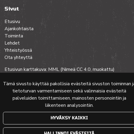
Sivut
Etusivu
Ajankohtaista
Toiminta
Lehdet
Yhteistyössä
Ota yhteyttä
Etusivun karttakuva: MML (Nimeä CC 4.0, muokattu)
Tämä sivusto käyttää pakollisia evästeitä sivuston toiminnan j
tietoturvan varmentamiseen sekä valinnaisia evästeitä
© 2024 PKMT | Verkkosivu
atFlow Oy
palveluiden toimittamiseen, mainosten personointiin ja
liikenteen analysointiin.
HYVÄKSY KAIKKI
HALLINNOI EVÄSTEITÄ