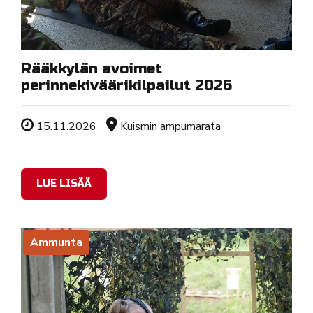
Rääkkylän avoimet
perinnekiväärikilpailut 2026
Tapahtuman ajankohta
Sijainti
15.11.2026
Kuismin ampumarata
LUE LISÄÄ
Ammunta