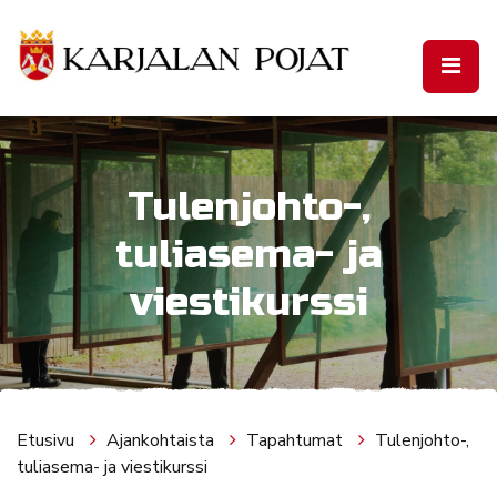
Siirry pääsisältöön
Tulenjohto-,
tuliasema- ja
viestikurssi
Etusivu
Ajankohtaista
Tapahtumat
Tulenjohto-,
tuliasema- ja viestikurssi