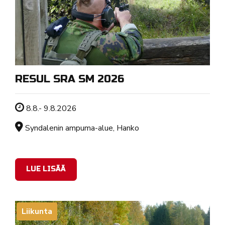
RESUL SRA SM 2026
Tapahtuman ajankohta
8.8.- 9.8.2026
Sijainti
Syndalenin ampuma-alue, Hanko
LUE LISÄÄ
Liikunta