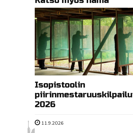
Katso myös nämä
Isopistoolin
piirinmestaruuskilpailu
2026
Tapahtuman ajankohta
11.9.2026