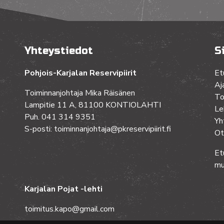
Yhteystiedot
S
Pohjois-Karjalan Reservipiirit
Et
Aj
Toiminnanjohtaja Mika Räisänen
To
Lampitie 11 A, 81100 KONTIOLAHTI
Le
Puh. 041 314 9351
Yh
S-posti: toiminnanjohtaja@pkreservipiirit.fi
Ot
Et
mu
Karjalan Pojat -lehti
toimitus.kapo@gmail.com