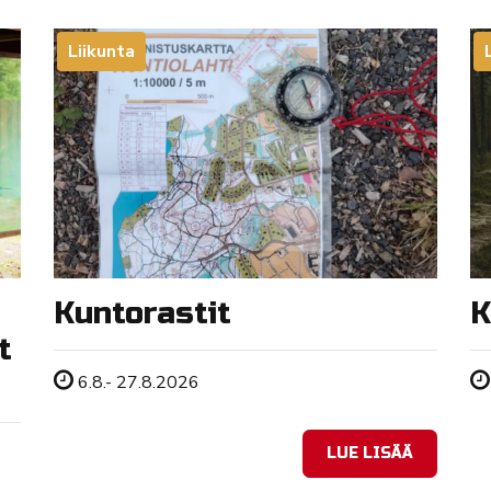
Liikunta
Kuntorastit
K
t
Tapahtuman ajankohta
6.8.- 27.8.2026
LUE LISÄÄ