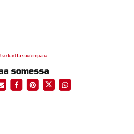
tso kartta suurempana
aa somessa