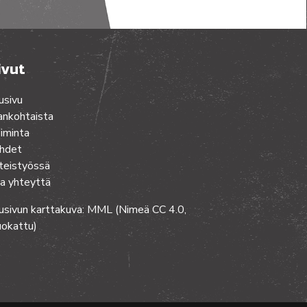
ivut
usivu
ankohtaista
iminta
hdet
teistyössä
a yhteyttä
usivun karttakuva: MML (Nimeä CC 4.0,
okattu)