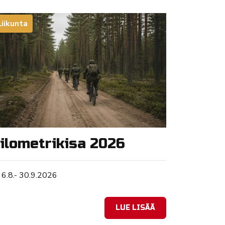
Liikunta
ilometrikisa 2026
Tapahtuman ajankohta
6.8.- 30.9.2026
LUE LISÄÄ