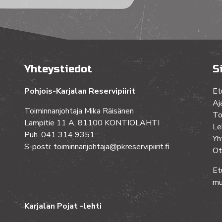
Yhteystiedot
S
Pohjois-Karjalan Reservipiirit
Et
Aj
Toiminnanjohtaja Mika Räisänen
To
Lampitie 11 A, 81100 KONTIOLAHTI
Le
Puh. 041 314 9351
Yh
S-posti: toiminnanjohtaja@pkreservipiirit.fi
Ot
Et
mu
Karjalan Pojat -lehti