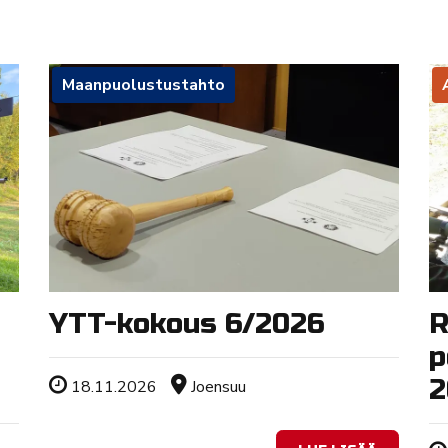
Maanpuolustustahto
YTT-kokous 6/2026
R
p
2
Tapahtuman ajankohta
Sijainti
18.11.2026
Joensuu