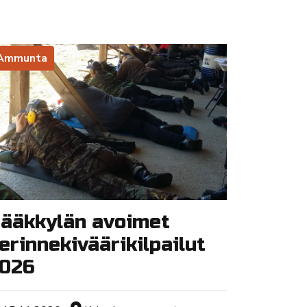
Ammunta
ääkkylän avoimet
erinnekiväärikilpailut
026