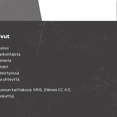
ivut
usivu
ankohtaista
iminta
hdet
teistyössä
a yhteyttä
usivun karttakuva: MML (Nimeä CC 4.0,
okattu)