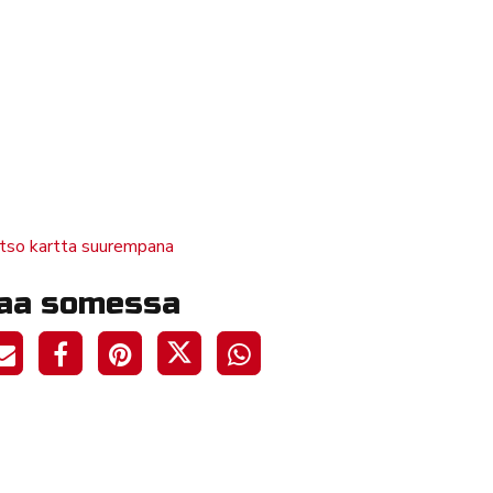
tso kartta suurempana
aa somessa