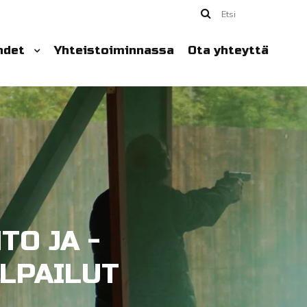
Etsi
hdet
Yhteistoiminnassa
Ota yhteyttä
TO JA -
LPAILUT