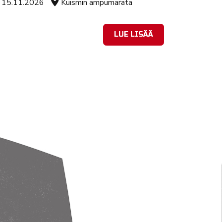
Tapahtuman ajankohta
Sijainti
15.11.2026
Kuismin ampumarata
LUE LISÄÄ