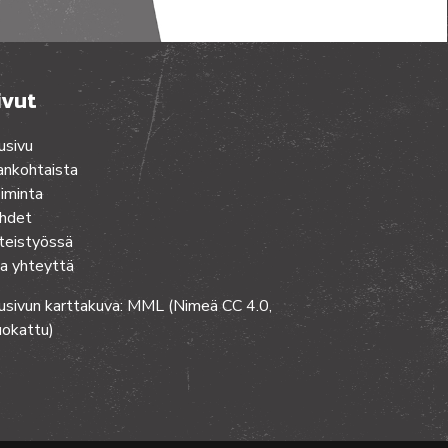
ivut
usivu
ankohtaista
iminta
hdet
teistyössä
a yhteyttä
usivun karttakuva: MML (Nimeä CC 4.0,
okattu)