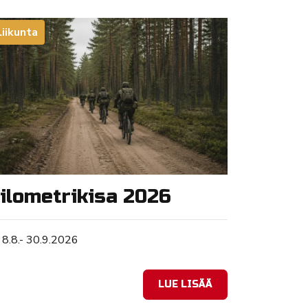
Liikunta
ilometrikisa 2026
Tapahtuman ajankohta
8.8.- 30.9.2026
LUE LISÄÄ