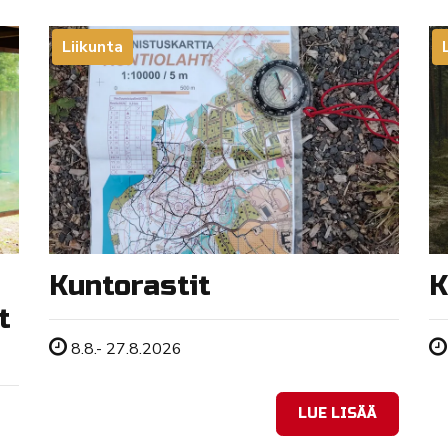
Liikunta
Kuntorastit
K
t
Tapahtuman ajankohta
8.8.- 27.8.2026
LUE LISÄÄ