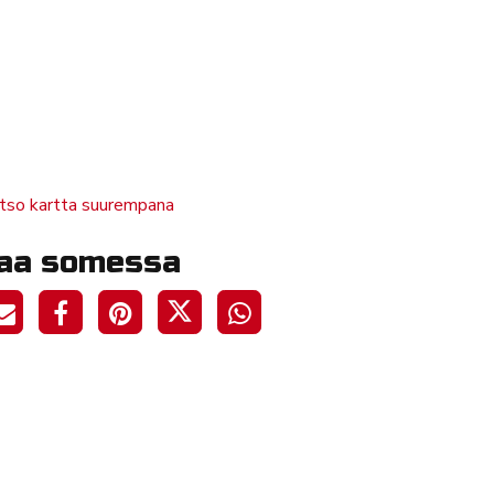
tso kartta suurempana
aa somessa