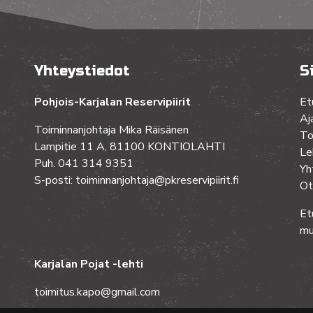
Yhteystiedot
S
Pohjois-Karjalan Reservipiirit
Et
Aj
Toiminnanjohtaja Mika Räisänen
To
Lampitie 11 A, 81100 KONTIOLAHTI
Le
Puh. 041 314 9351
Yh
S-posti: toiminnanjohtaja@pkreservipiirit.fi
Ot
Et
mu
Karjalan Pojat -lehti
toimitus.kapo@gmail.com