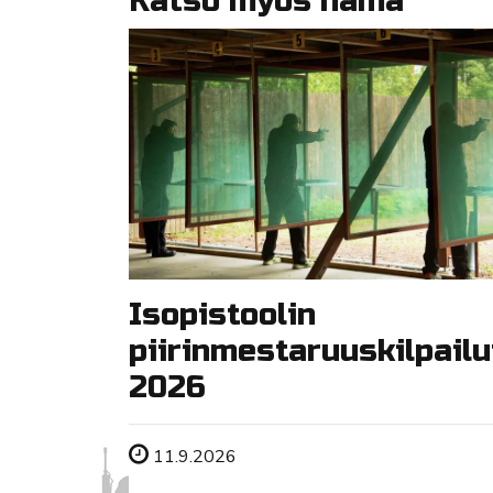
Katso myös nämä
Isopistoolin
piirinmestaruuskilpailu
2026
Tapahtuman ajankohta
11.9.2026