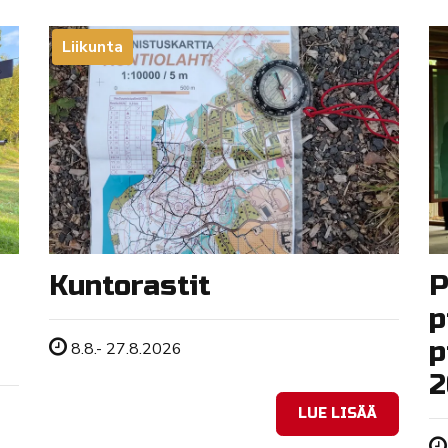
Liikunta
Kuntorastit
P
p
p
Tapahtuman ajankohta
8.8.- 27.8.2026
2
LUE LISÄÄ