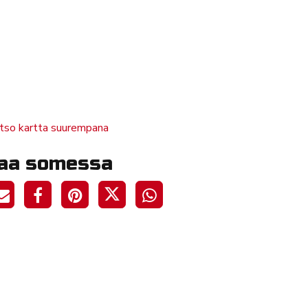
tso kartta suurempana
aa somessa