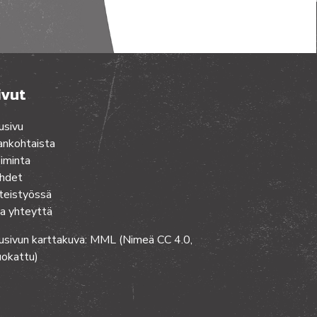
ivut
usivu
ankohtaista
iminta
hdet
teistyössä
a yhteyttä
usivun karttakuva: MML (Nimeä CC 4.0,
okattu)