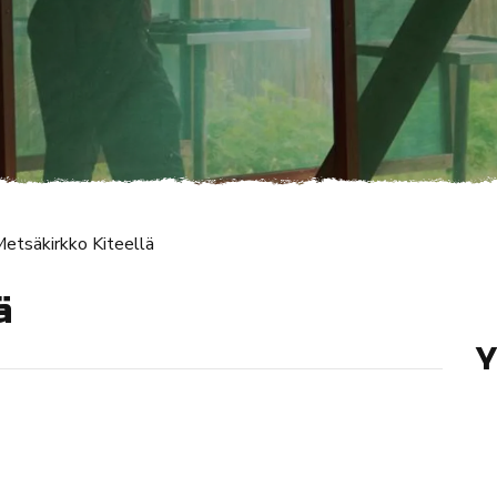
etsäkirkko Kiteellä
ä
Y