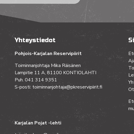
Yhteystiedot
S
Pohjois-Karjalan Reservipiirit
Et
Aj
Toiminnanjohtaja Mika Räisänen
To
Lampitie 11 A, 81100 KONTIOLAHTI
Le
Puh. 041 314 9351
Yh
S-posti: toiminnanjohtaja@pkreservipiirit.fi
Ot
Et
mu
Karjalan Pojat -lehti