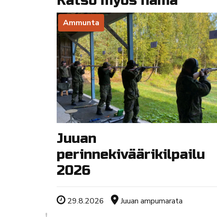
Katso myös nämä
Ammunta
Juuan
perinnekiväärikilpailu
2026
Tapahtuman ajankohta
Sijainti
29.8.2026
Juuan ampumarata