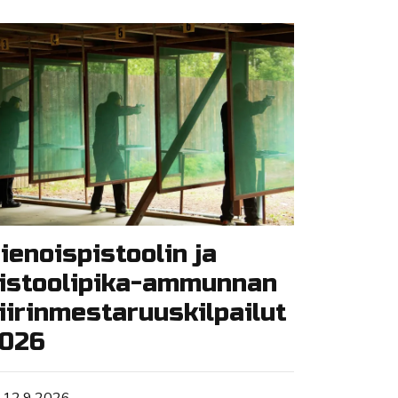
ienoispistoolin ja
istoolipika-ammunnan
iirinmestaruuskilpailut
026
Tapahtuman ajankohta
12.9.2026