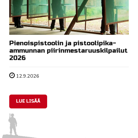
Pienoispistoolin ja pistoolipika-
ammunnan piirinmestaruuskilpailut
2026
Tapahtuman ajankohta
12.9.2026
LUE LISÄÄ