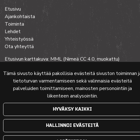
Etusivu
Ajankohtaista
Toiminta
Lehdet
Yhteistyössä
Ota yhteyttä
Etusivun karttakuva: MML (Nimeä CC 4.0, muokattu)
Tämä sivusto käyttää pakollisia evästeitä sivuston toiminnan j
tietoturvan varmentamiseen sekä valinnaisia evästeitä
© 2024 PKMT | Verkkosivu
atFlow Oy
palveluiden toimittamiseen, mainosten personointiin ja
liikenteen analysointiin.
HYVÄKSY KAIKKI
HALLINNOI EVÄSTEITÄ