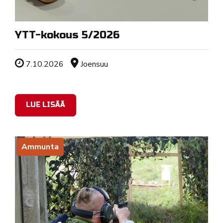
YTT-kokous 5/2026
Tapahtuman ajankohta
Sijainti
7.10.2026
Joensuu
LUE LISÄÄ
Ammunta