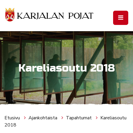
Siirry pääsisältöön
Kareliasoutu 2018
Etusivu
Ajankohtaista
Tapahtumat
Kareliasoutu
2018