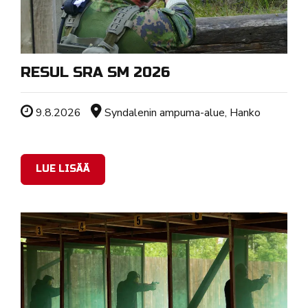
RESUL SRA SM 2026
Tapahtuman ajankohta
Sijainti
9.8.2026
Syndalenin ampuma-alue, Hanko
LUE LISÄÄ