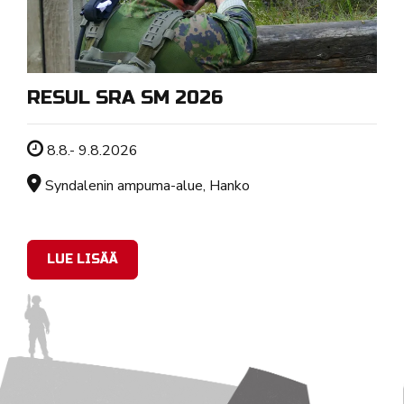
RESUL SRA SM 2026
Tapahtuman ajankohta
8.8.- 9.8.2026
Sijainti
Syndalenin ampuma-alue, Hanko
LUE LISÄÄ