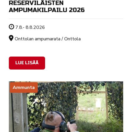
RESERVILÄISTEN
AMPUMAKILPAILU 2026
Tapahtuman ajankohta
7.8.- 8.8.2026
Sijainti
Onttolan ampumarata / Onttola
LUE LISÄÄ
Ammunta