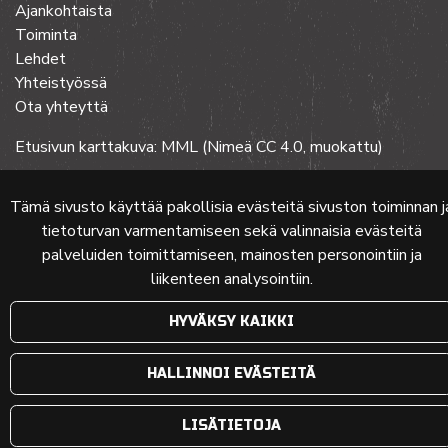
Ajankohtaista
Toiminta
Lehdet
Yhteistyössä
Ota yhteyttä
Etusivun karttakuva: MML (Nimeä CC 4.0, muokattu)
Tämä sivusto käyttää pakollisia evästeitä sivuston toiminnan j
© 2024 PKMT | Verkkosivu
atFlow Oy
tietoturvan varmentamiseen sekä valinnaisia evästeitä
palveluiden toimittamiseen, mainosten personointiin ja
liikenteen analysointiin.
HYVÄKSY KAIKKI
HALLINNOI EVÄSTEITÄ
LISÄTIETOJA