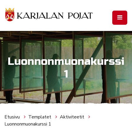
Siirry pääsisältöön
Luonnonmuonakurssi
1
Etusivu
Templatet
Aktiviteetit
Luonnonmuonakurssi 1