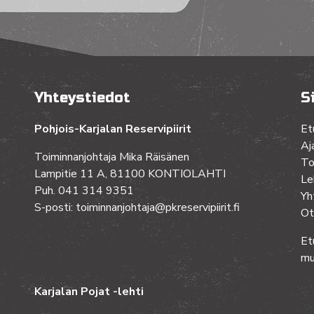
Yhteystiedot
S
Pohjois-Karjalan Reservipiirit
Et
Aj
Toiminnanjohtaja Mika Räisänen
To
Lampitie 11 A, 81100 KONTIOLAHTI
Le
Puh. 041 314 9351
Yh
S-posti: toiminnanjohtaja@pkreservipiirit.fi
Ot
Et
mu
Karjalan Pojat -lehti