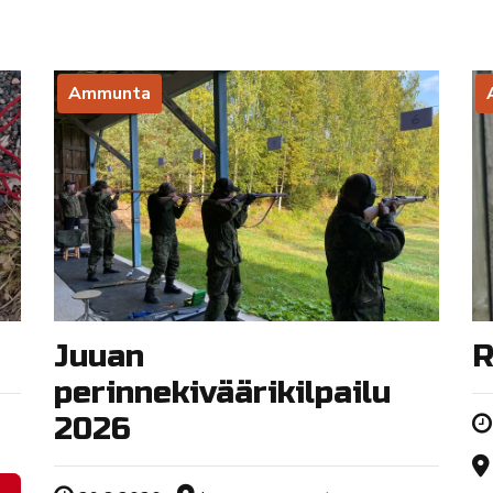
Ammunta
Juuan
R
perinnekiväärikilpailu
2026