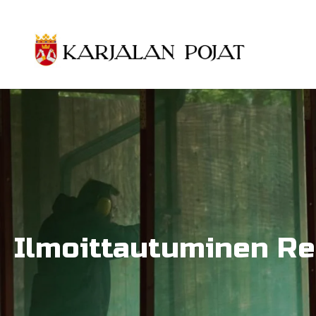
Siirry pääsisältöön
Ilmoittautuminen Re