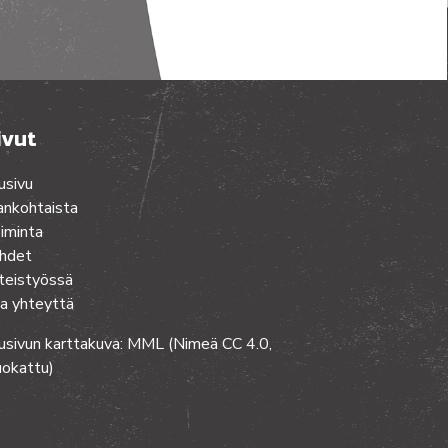
ivut
usivu
ankohtaista
iminta
hdet
teistyössä
a yhteyttä
usivun karttakuva: MML (Nimeä CC 4.0,
okattu)