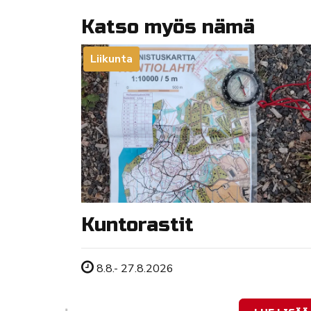
Katso myös nämä
Liikunta
Kuntorastit
Tapahtuman ajankohta
8.8.- 27.8.2026