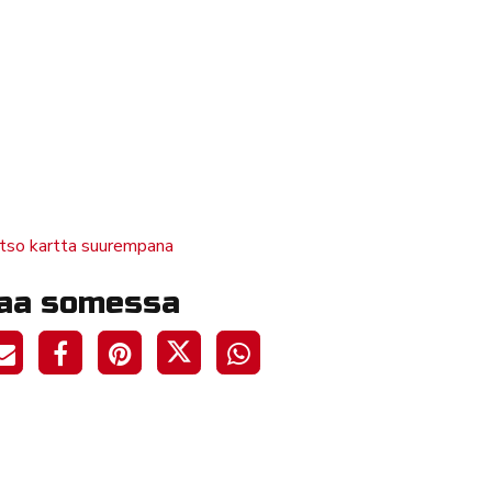
tso kartta suurempana
aa somessa