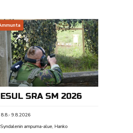
Ammunta
ESUL SRA SM 2026
Tapahtuman ajankohta
8.8.- 9.8.2026
Sijainti
Syndalenin ampuma-alue, Hanko