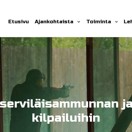
Etusivu
Ajankohtaista
Toiminta
Le
serviläisammunnan ja 
kilpailuihin