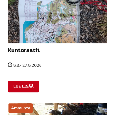
Kuntorastit
Tapahtuman ajankohta
8.8.- 27.8.2026
LUE LISÄÄ
Ammunta