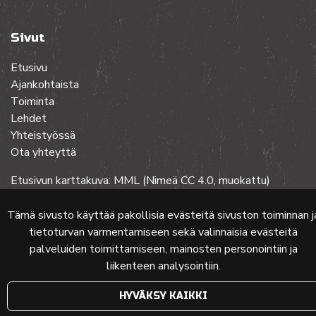
Sivut
Etusivu
Ajankohtaista
Toiminta
Lehdet
Yhteistyössä
Ota yhteyttä
Etusivun karttakuva: MML (Nimeä CC 4.0, muokattu)
Tämä sivusto käyttää pakollisia evästeitä sivuston toiminnan j
© 2024 PKMT | Verkkosivu
atFlow Oy
tietoturvan varmentamiseen sekä valinnaisia evästeitä
palveluiden toimittamiseen, mainosten personointiin ja
liikenteen analysointiin.
HYVÄKSY KAIKKI