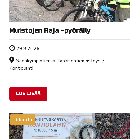
Muistojen Raja -pyöräily
Tapahtuman ajankohta
29.8.2026
Sijainti
Napakympintien ja Taskisentien risteys, /
Kontiolahti
LUE LISÄÄ
Liikunta