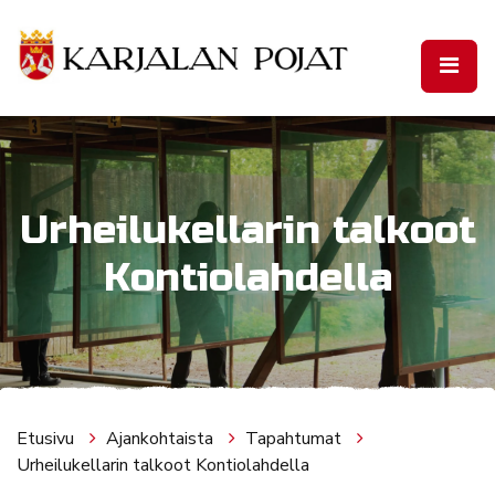
Siirry pääsisältöön
Urheilukellarin talkoot
Kontiolahdella
Etusivu
Ajankohtaista
Tapahtumat
Urheilukellarin talkoot Kontiolahdella