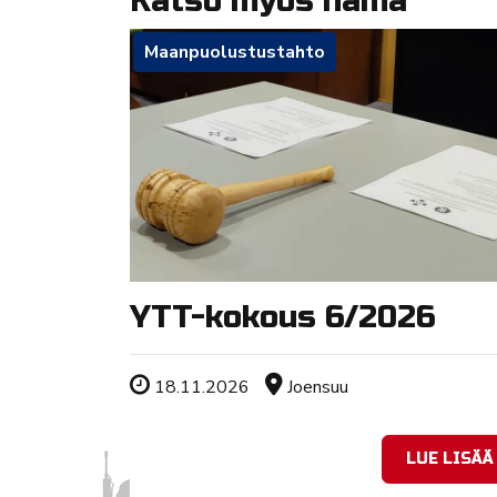
Katso myös nämä
Maanpuolustustahto
YTT-kokous 6/2026
Tapahtuman ajankohta
Sijainti
18.11.2026
Joensuu
LUE LISÄÄ