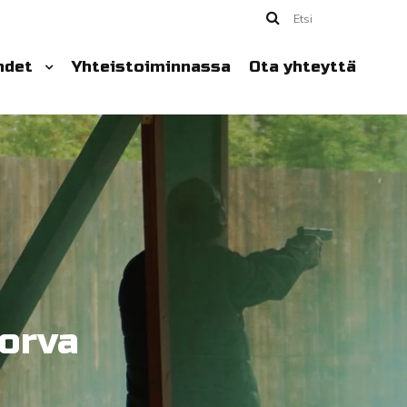
Etsi
hdet
Yhteistoiminnassa
Ota yhteyttä
orva