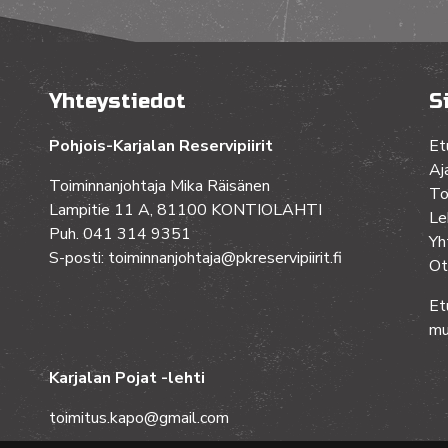
Yhteystiedot
S
Pohjois-Karjalan Reservipiirit
Et
Aj
Toiminnanjohtaja Mika Räisänen
To
Lampitie 11 A, 81100 KONTIOLAHTI
Le
Puh. 041 314 9351
Yh
S-posti: toiminnanjohtaja@pkreservipiirit.fi
Ot
Et
mu
Karjalan Pojat -lehti
toimitus.kapo@gmail.com