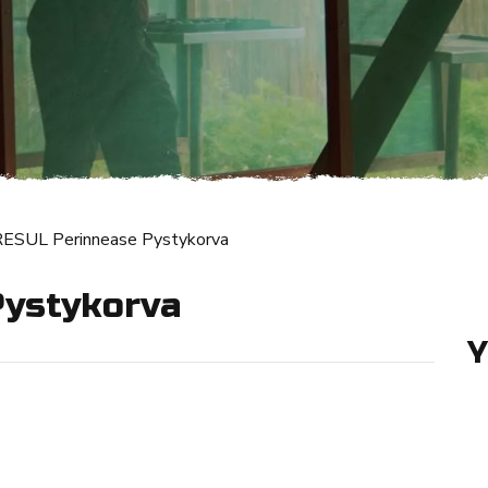
RESUL Perinnease Pystykorva
Pystykorva
Y