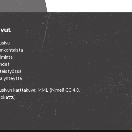
ivut
usivu
ankohtaista
iminta
hdet
teistyössä
a yhteyttä
usivun karttakuva: MML (Nimeä CC 4.0,
okattu)