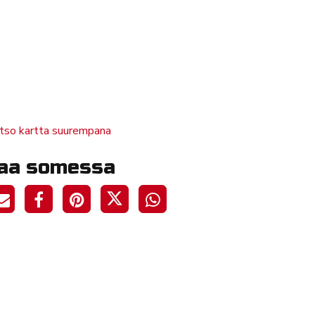
tso kartta suurempana
aa somessa