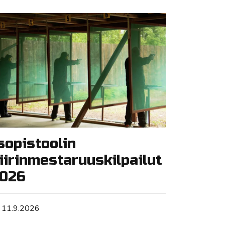
sopistoolin
iirinmestaruuskilpailut
026
Tapahtuman ajankohta
11.9.2026