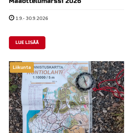
Maaottelumarssi 2026
Tapahtuman ajankohta
1.9.- 30.9.2026
LUE LISÄÄ
Liikunta