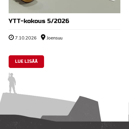
YTT-kokous 5/2026
Tapahtuman ajankohta
Sijainti
7.10.2026
Joensuu
LUE LISÄÄ