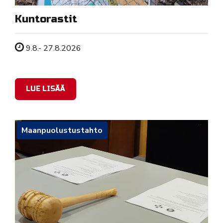
Kuntorastit
Tapahtuman ajankohta
9.8.- 27.8.2026
LUE LISÄÄ
Maanpuolustustahto