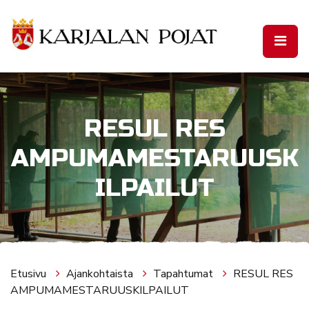
Siirry pääsisältöön
RESUL RES
AMPUMAMESTARUUSK
ILPAILUT
Etusivu
Ajankohtaista
Tapahtumat
RESUL RES
AMPUMAMESTARUUSKILPAILUT