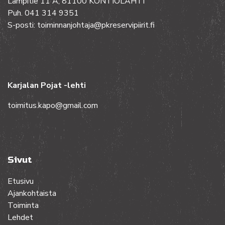
Lampitie 11 A, 81100 KONTIOLAHTI
Puh. 041 314 9351
S-posti: toiminnanjohtaja@pkreservipiirit.fi
Karjalan Pojat -lehti
toimitus.kapo@gmail.com
Sivut
Etusivu
Ajankohtaista
Toiminta
Lehdet