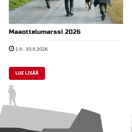
Maaottelumarssi 2026
Tapahtuman ajankohta
1.9.- 30.9.2026
LUE LISÄÄ