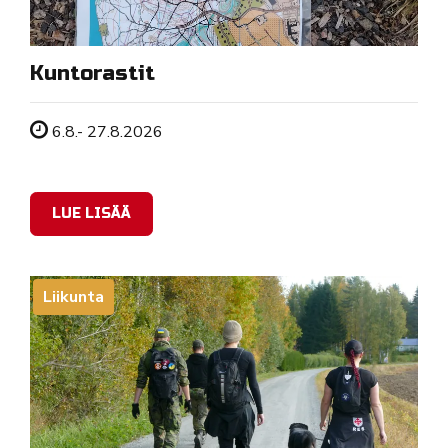
Kuntorastit
Tapahtuman ajankohta
6.8.- 27.8.2026
LUE LISÄÄ
Liikunta