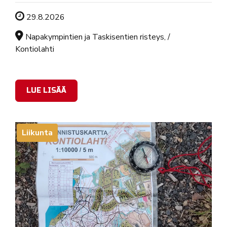
Tapahtuman ajankohta
29.8.2026
Sijainti
Napakympintien ja Taskisentien risteys, /
Kontiolahti
LUE LISÄÄ
Liikunta