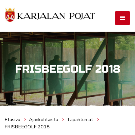
Siirry pääsisältöön
FRISBEEGOLF 2018
Etusivu
Ajankohtaista
Tapahtumat
FRISBEEGOLF 2018