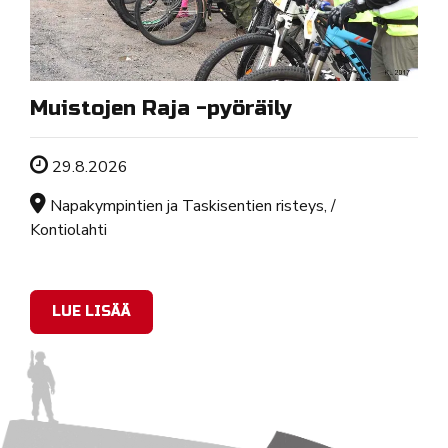
Muistojen Raja -pyöräily
Tapahtuman ajankohta
29.8.2026
Sijainti
Napakympintien ja Taskisentien risteys, /
Kontiolahti
LUE LISÄÄ