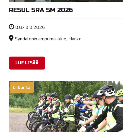
RESUL SRA SM 2026
Tapahtuman ajankohta
8.8.- 9.8.2026
Sijainti
Syndalenin ampuma-alue, Hanko
LUE LISÄÄ
Liikunta