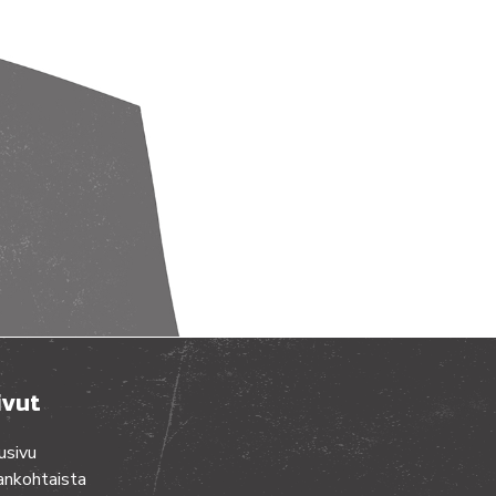
ivut
usivu
ankohtaista