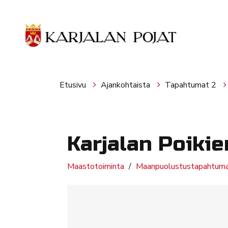
Siirry pääsisältöön
Etusivu
Ajankohtaista
Tapahtumat 2
Karjalan Poikie
Maastotoiminta
Maanpuolustustapahtum