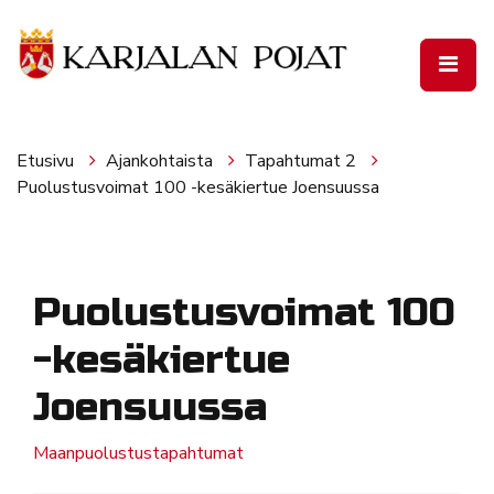
Siirry pääsisältöön
Etusivu
Ajankohtaista
Tapahtumat 2
Puolustusvoimat 100 -kesäkiertue Joensuussa
Puolustusvoimat 100
-kesäkiertue
Joensuussa
Maanpuolustustapahtumat