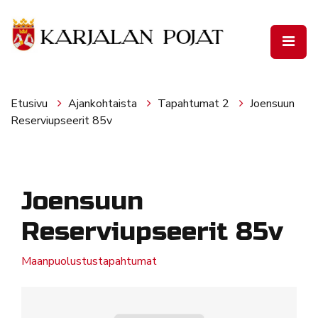
Siirry pääsisältöön
Etusivu
Ajankohtaista
Tapahtumat 2
Joensuun
Reserviupseerit 85v
Joensuun
Reserviupseerit 85v
Maanpuolustustapahtumat