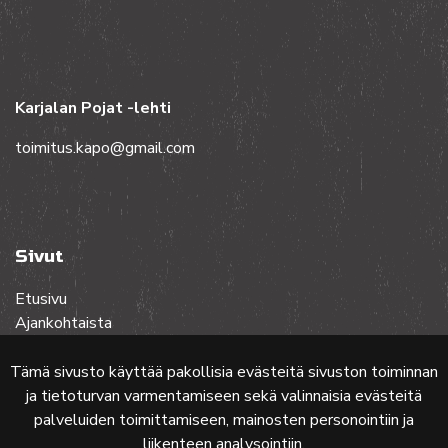
Karjalan Pojat -lehti
toimitus.kapo@gmail.com
Sivut
Etusivu
Ajankohtaista
Toiminta
Lehdet
Tämä sivusto käyttää pakollisia evästeitä sivuston toiminnan
Yhteistyössä
ja tietoturvan varmentamiseen sekä valinnaisia evästeitä
Ota yhteyttä
palveluiden toimittamiseen, mainosten personointiin ja
liikenteen analysointiin.