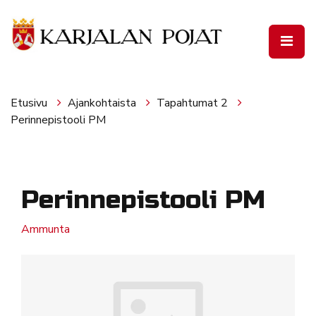
Siirry pääsisältöön
Etusivu
Ajankohtaista
Tapahtumat 2
Perinnepistooli PM
Perinnepistooli PM
Ammunta