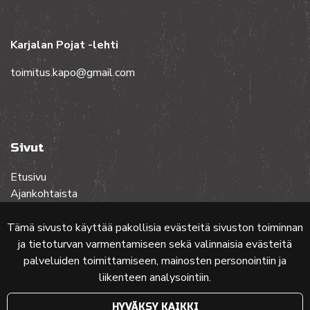
Karjalan Pojat -lehti
toimitus.kapo@gmail.com
Sivut
Etusivu
Ajankohtaista
Toiminta
Lehdet
Tämä sivusto käyttää pakollisia evästeitä sivuston toiminnan
Yhteistyössä
ja tietoturvan varmentamiseen sekä valinnaisia evästeitä
Ota yhteyttä
palveluiden toimittamiseen, mainosten personointiin ja
liikenteen analysointiin.
Etusivun karttakuva: MML (Nimeä CC 4.0, muokattu)
HYVÄKSY KAIKKI