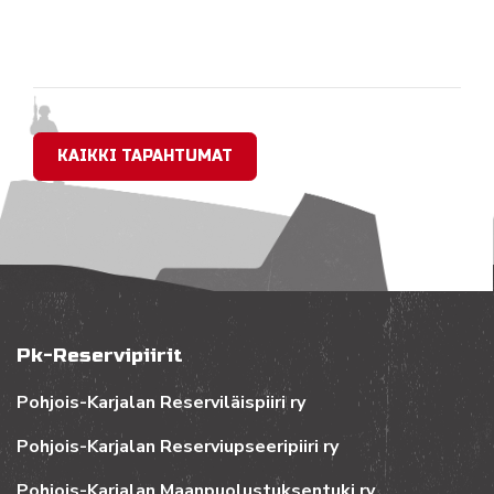
KAIKKI TAPAHTUMAT
Pk-Reservipiirit
Pohjois-Karjalan Reserviläispiiri ry
Pohjois-Karjalan Reserviupseeripiiri ry
Pohjois-Karjalan Maanpuolustuksentuki ry