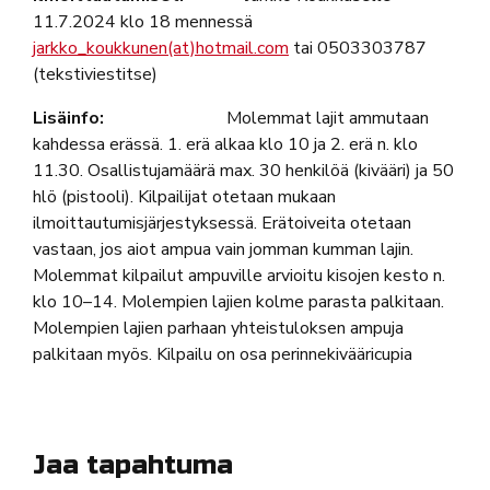
11.7.2024 klo 18 mennessä
jarkko_koukkunen(at)hotmail.com
tai 0503303787
(tekstiviestitse)
Lisäinfo:
Molemmat lajit ammutaan
kahdessa erässä. 1. erä alkaa klo 10 ja 2. erä n. klo
11.30. Osallistujamäärä max. 30 henkilöä (kivääri) ja 50
hlö (pistooli). Kilpailijat otetaan mukaan
ilmoittautumisjärjestyksessä. Erätoiveita otetaan
vastaan, jos aiot ampua vain jomman kumman lajin.
Molemmat kilpailut ampuville arvioitu kisojen kesto n.
klo 10–14. Molempien lajien kolme parasta palkitaan.
Molempien lajien parhaan yhteistuloksen ampuja
palkitaan myös. Kilpailu on osa perinnekivääricupia
Jaa tapahtuma