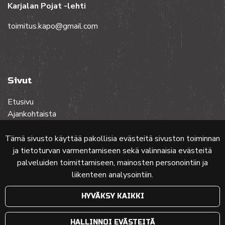
Karjalan Pojat -lehti
toimitus.kapo@gmail.com
Sivut
Etusivu
Ajankohtaista
Toiminta
Lehdet
Tämä sivusto käyttää pakollisia evästeitä sivuston toiminnan
Yhteistyössä
ja tietoturvan varmentamiseen sekä valinnaisia evästeitä
Ota yhteyttä
palveluiden toimittamiseen, mainosten personointiin ja
liikenteen analysointiin.
Etusivun karttakuva: MML (Nimeä CC 4.0, muokattu)
HYVÄKSY KAIKKI
© 2024 PKMT | Verkkosivu
atFlow Oy
HALLINNOI EVÄSTEITÄ