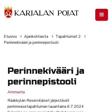
Siirry pääsisältöön
Etusivu
Ajankohtaista
Tapahtumat 2
Perinnekivääri ja perinnepistooli
Perinnekivääri ja
perinnepistooli
Ammunta
Rääkkylän Reserviläiset järjestävät
perinneasetapahtuman lauantaina 6.7.2024