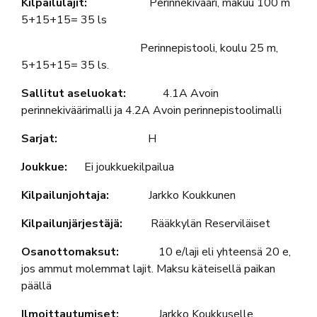
Kilpailulajit:
Perinnekivääri, makuu 100 m
5+15+15= 35 ls
Perinnepistooli, koulu 25 m,
5+15+15= 35 ls.
Sallitut aseluokat:
4.1A Avoin
perinnekiväärimalli ja 4.2A Avoin perinnepistoolimalli
Sarjat:
H
Joukkue:
Ei joukkuekilpailua
Kilpailunjohtaja:
Jarkko Koukkunen
Kilpailunjärjestäjä:
Rääkkylän Reserviläiset
Osanottomaksut:
10 e/laji eli yhteensä 20 e,
jos ammut molemmat lajit. Maksu käteisellä paikan
päällä
Ilmoittautumiset:
Jarkko Koukkuselle