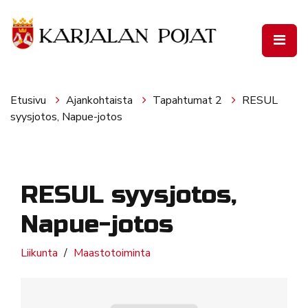
Siirry pääsisältöön
Etusivu
Ajankohtaista
Tapahtumat 2
RESUL
syysjotos, Napue-jotos
RESUL syysjotos,
Napue-jotos
Liikunta
Maastotoiminta