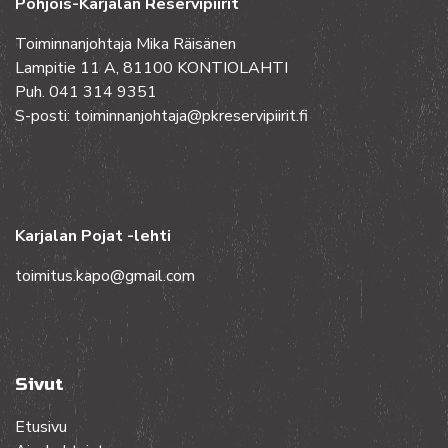
Pohjois-Karjalan Reservipiirit
Toiminnanjohtaja Mika Räisänen
Lampitie 11 A, 81100 KONTIOLAHTI
Puh. 041 314 9351
S-posti: toiminnanjohtaja@pkreservipiirit.fi
Karjalan Pojat -lehti
toimitus.kapo@gmail.com
Sivut
Etusivu