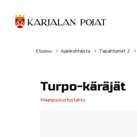
Siirry pääsisältöön
Etusivu
Ajankohtaista
Tapahtumat 2
Turpo-käräjät
Maanpuolustustahto