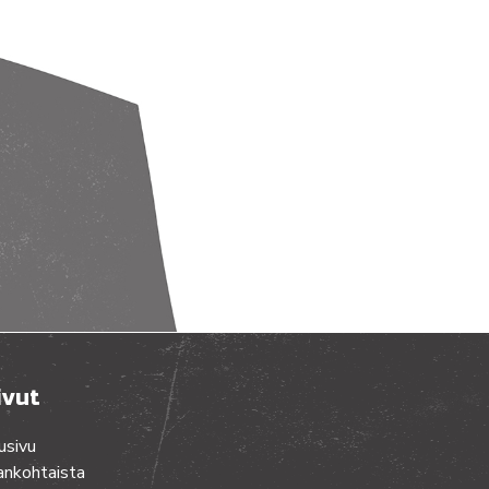
ivut
usivu
ankohtaista