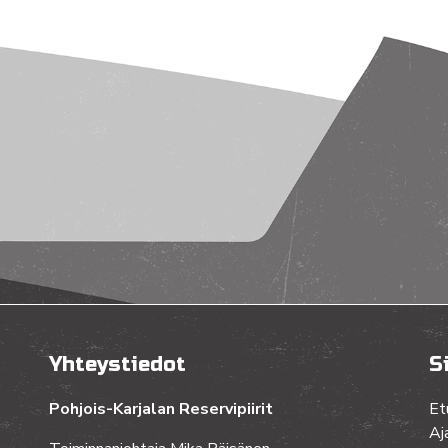
Yhteystiedot
S
Pohjois-Karjalan Reservipiirit
Et
Aj