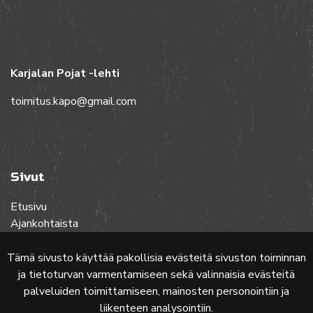
Karjalan Pojat -lehti
toimitus.kapo@gmail.com
Sivut
Etusivu
Ajankohtaista
Toiminta
Lehdet
Tämä sivusto käyttää pakollisia evästeitä sivuston toiminnan
Yhteistyössä
ja tietoturvan varmentamiseen sekä valinnaisia evästeitä
Ota yhteyttä
palveluiden toimittamiseen, mainosten personointiin ja
liikenteen analysointiin.