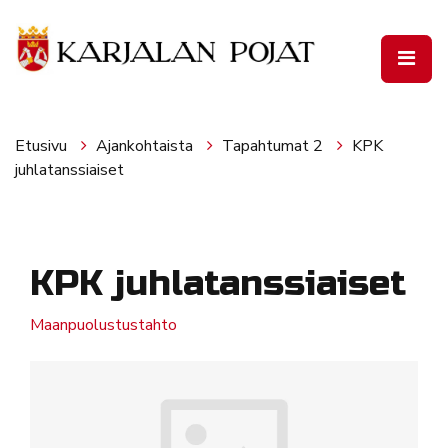
Siirry pääsisältöön
Etusivu
Ajankohtaista
Tapahtumat 2
KPK
juhlatanssiaiset
KPK juhlatanssiaiset
Maanpuolustustahto