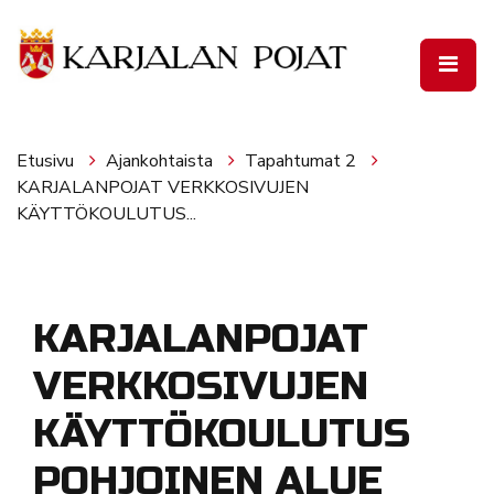
Siirry pääsisältöön
Etusivu
Ajankohtaista
Tapahtumat 2
KARJALANPOJAT VERKKOSIVUJEN
KÄYTTÖKOULUTUS...
KARJALANPOJAT
VERKKOSIVUJEN
KÄYTTÖKOULUTUS
POHJOINEN ALUE