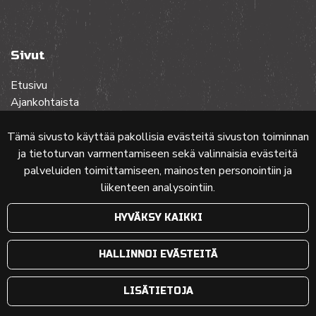
Sivut
Etusivu
Ajankohtaista
Toiminta
Lehdet
Tämä sivusto käyttää pakollisia evästeitä sivuston toiminnan
Yhteistyössä
ja tietoturvan varmentamiseen sekä valinnaisia evästeitä
Ota yhteyttä
palveluiden toimittamiseen, mainosten personointiin ja
liikenteen analysointiin.
Etusivun karttakuva: MML (Nimeä CC 4.0, muokattu)
HYVÄKSY KAIKKI
© 2024 PKMT | Verkkosivu
atFlow Oy
HALLINNOI EVÄSTEITÄ
LISÄTIETOJA