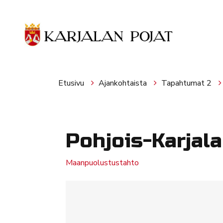
Siirry pääsisältöön
Etusivu
Ajankohtaista
Tapahtumat 2
Pohjois-Karjal
Maanpuolustustahto