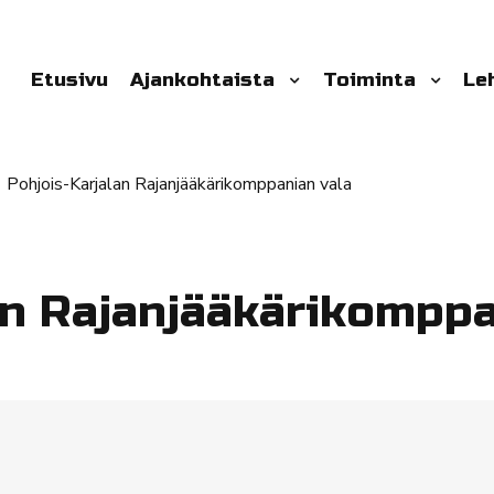
Etusivu
Ajankohtaista
Toiminta
Le
Pohjois-Karjalan Rajanjääkärikomppanian vala
an Rajanjääkärikomppa