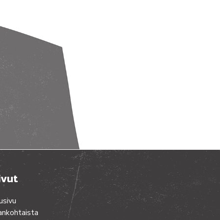
ivut
usivu
ankohtaista