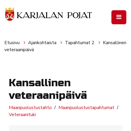
Siirry pääsisältöön
Etusivu
Ajankohtaista
Tapahtumat 2
Kansallinen
veteraanipäivä
Kansallinen
veteraanipäivä
Maanpuolustustahto
Maanpuolustustapahtumat
Veteraanituki