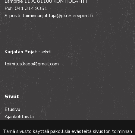
Lampitie 11 A, 81100 KONTIOLAHTI
Puh. 041 314 9351
S-posti: toiminnanjohtaja@pkreservipiirit.fi
Karjalan Pojat -lehti
toimitus.kapo@gmail.com
Sivut
Etusivu
Ajankohtaista
Toiminta
Lehdet
Tämä sivusto käyttää pakollisia evästeitä sivuston toiminnan